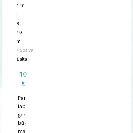
140
|
9 -
10
m.
Spalva
Balta
10
€
Parduodu
labai
geros
būklės
mažai