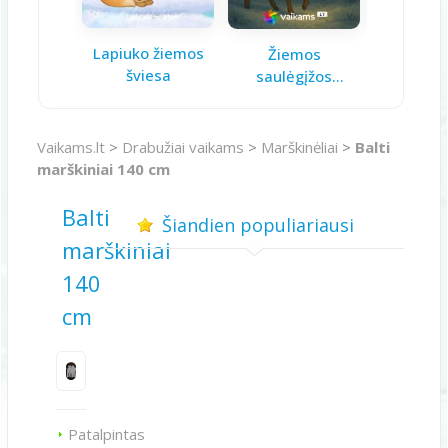
Lapiuko žiemos
Aš galiu 
Žiemos
šviesa
saulėgįžos
knygelė
Vaikams.lt
>
Drabužiai vaikams
>
Marškinėliai
>
Balti
marškiniai 140 cm
Balti
Šiandien populiariausi
marškiniai
140
cm
Patalpintas