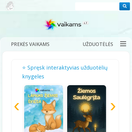
PREKĖS VAIKAMS
UŽDUOTĖLĖS
PRAMOGOS
FILMUKAI
PASAKOS
⭐ Spręsk interaktyvias užduotėlių
DĖLIONĖS
ŽAIDIMAI
DAINELĖS
knygeles
TĖVAMS