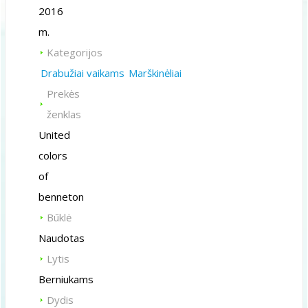
2016
m.
Kategorijos
Drabužiai vaikams
Marškinėliai
Prekės
ženklas
United
colors
of
benneton
Būklė
Naudotas
Lytis
Berniukams
Dydis