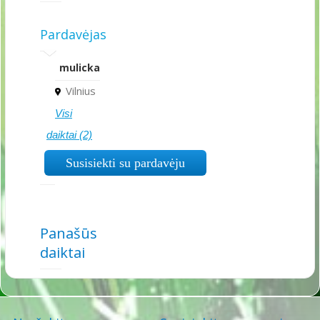
Pardavėjas
mulicka
Vilnius
Visi
daiktai (2)
Susisiekti su pardavėju
Panašūs
daiktai