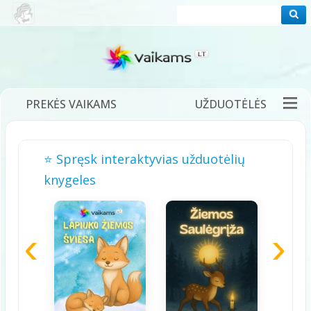
PREKĖS VAIKAMS
UŽDUOTĖLĖS
PRAMOGOS
FILMUKAI
PASAKOS
⭐ Spręsk interaktyvias užduotėlių
DĖLIONĖS
ŽAIDIMAI
DAINELĖS
knygeles
TĖVAMS