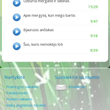
Užburta mergaitė ir slibinas
15:29
Apie mergytę, kuri mėgo bartis
9:47
Bjaurusis ančiukas
9:18
Šuo, kuris nemokėjo loti
8:39
Naršykite
Susisiekite su mumis
Pramogos vaikams
Kontaktai
Parduotuvės
Prekės vaikams
Vaikų auginimas tėvams