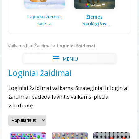
Lapiuko žiemos
Aš ga
Žiemos
šviesa
saulėgįžos
knygelė
Vaikams.lt
>
Žaidimai
>
Loginiai žaidimai
MENIU
Loginiai žaidimai
Loginiai žaidimai vaikams. Strateginiai ir loginiai
žaidimai padeda lavintis vaikams, plečia
vaizduotę.