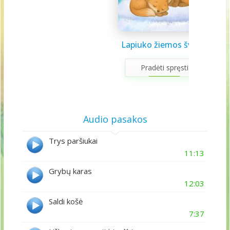
Saulės sistema vaikams
Draugystės užduotėlės
Lapiuko žiemos šviesa
Sveikuolio užduotėlės
Velykų užduotėlės
Gerumo advento
Pavasario laiškas
Aš galiu rinktis
Gyvūnai abc
Žiemos saulėgįžos
apvedžiojimo knygelė
kalendorius
vaikams
vaikams
mamai
knygelė
Pradėti spręsti
Audio pasakos
Trys paršiukai
11:13
Grybų karas
12:03
Saldi košė
7:37