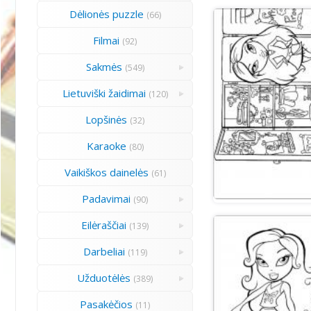
Dėlionės puzzle
(66)
Filmai
(92)
Sakmės
(549)
Lietuviški žaidimai
(120)
Lopšinės
(32)
Karaoke
(80)
Vaikiškos dainelės
(61)
Padavimai
(90)
Eilėraščiai
(139)
Darbeliai
(119)
Užduotėlės
(389)
Pasakėčios
(11)