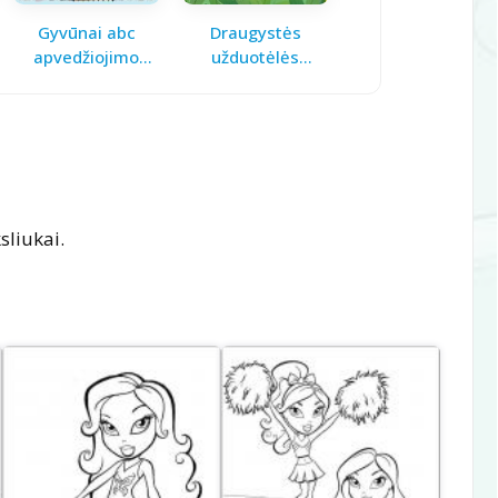
Gyvūnai abc
Draugystės
Pavasario laiškas
apvedžiojimo
užduotėlės
mamai
knygelė
vaikams
sliukai.