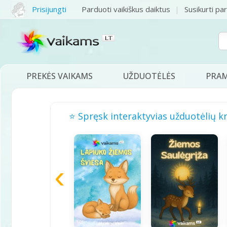
Prisijungti
Parduoti vaikiškus daiktus
Susikurti pa
PREKĖS VAIKAMS
UŽDUOTĖLĖS
PRA
⭐ Spręsk interaktyvias užduotėlių k