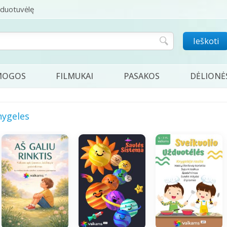
rduotuvėlę
Ieškoti
MOGOS
FILMUKAI
PASAKOS
DĖLIONĖ
nygeles