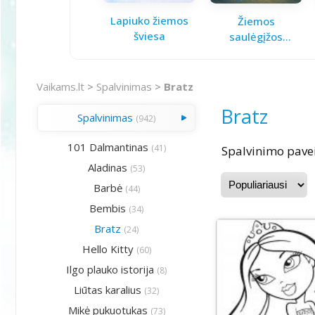
Lapiuko žiemos
Žiemos
šviesa
saulėgįžos
knygelė
Vaikams.lt
>
Spalvinimas
>
Bratz
Bratz
Spalvinimas
(942)
101 Dalmantinas
(41)
Spalvinimo pavei
Aladinas
(53)
Barbė
(44)
Bembis
(34)
Bratz
(24)
Hello Kitty
(60)
Ilgo plauko istorija
(8)
Liūtas karalius
(32)
Mikė pukuotukas
(73)