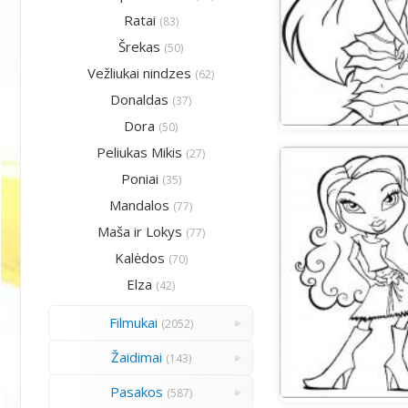
Ratai
(83)
Šrekas
(50)
Vežliukai nindzes
(62)
Donaldas
(37)
Dora
(50)
Peliukas Mikis
(27)
Poniai
(35)
Mandalos
(77)
Maša ir Lokys
(77)
Kalėdos
(70)
Elza
(42)
Filmukai
(2052)
Žaidimai
(143)
Pasakos
(587)