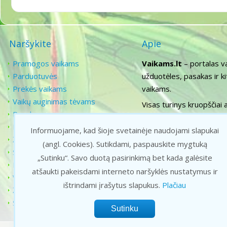
Naršykite
Apie
Pramogos vaikams
Vaikams.lt
– portalas v
Parduotuvės
užduotėles, pasakas ir k
Prekės vaikams
vaikams.
Vaikų auginimas tėvams
Visas turinys kruopščiai 
Pasakos
ugdymą, todėl siekiame už
Filmukai
Informuojame, kad šioje svetainėje naudojami slapukai
Žaidimai vaikams
f
(angl. Cookies).
Sutikdami, paspauskite mygtuką
Senoji animacija
„Sutinku“. Savo duotą pasirinkimą bet kada galėsite
Karaoke vaikams
atšaukti pakeisdami interneto naršyklės nustatymus ir
Vaikiškos dainelės
ištrindami įrašytus slapukus.
Plačiau
Žaidimai gamtoje ir lauke
Spalvinimas