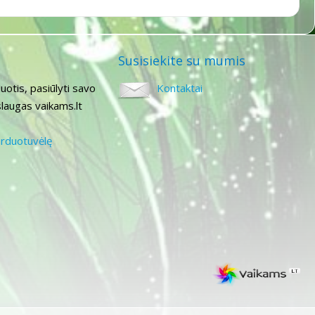
Susisiekite su mumis
uotis, pasiūlyti savo
Kontaktai
laugas vaikams.lt
arduotuvėlę