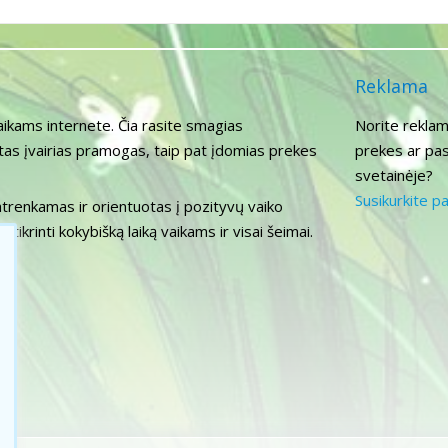
Reklama
aikams internete. Čia rasite smagias
Norite reklam
itas įvairias pramogas, taip pat įdomias prekes
prekes ar pas
svetainėje?
Susikurkite p
atrenkamas ir orientuotas į pozityvų vaiko
tikrinti kokybišką laiką vaikams ir visai šeimai.