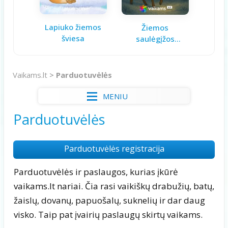
Lapiuko žiemos
Aš ga
Žiemos
šviesa
saulėgįžos
knygelė
Vaikams.lt
>
Parduotuvėlės
MENIU
Parduotuvėlės
Parduotuvėlės registracija
Parduotuvėlės ir paslaugos, kurias įkūrė
vaikams.lt nariai. Čia rasi vaikiškų drabužių, batų,
žaislų, dovanų, papuošalų, suknelių ir dar daug
visko. Taip pat įvairių paslaugų skirtų vaikams.