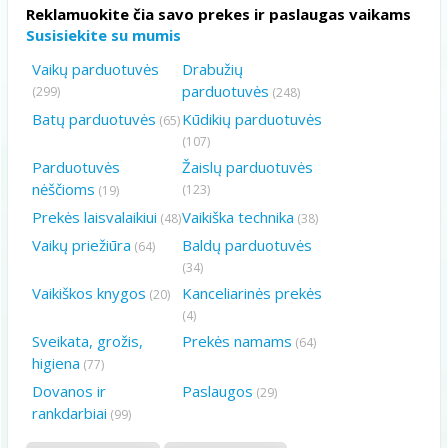
Reklamuokite čia savo prekes ir paslaugas vaikams
Susisiekite su mumis
Vaikų parduotuvės
Drabužių
parduotuvės
(299)
(248)
Batų parduotuvės
Kūdikių parduotuvės
(65)
(107)
Parduotuvės
Žaislų parduotuvės
nėščioms
(123)
(19)
Prekės laisvalaikiui
Vaikiška technika
(48)
(38)
Vaikų priežiūra
Baldų parduotuvės
(64)
(34)
Vaikiškos knygos
Kanceliarinės prekės
(20)
(4)
Sveikata, grožis,
Prekės namams
(64)
higiena
(77)
Dovanos ir
Paslaugos
(29)
rankdarbiai
(99)