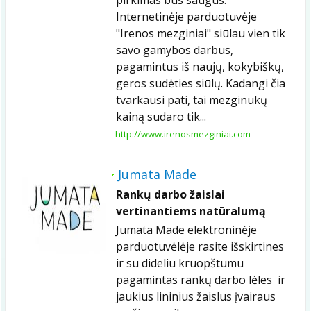
Internetinėje parduotuvėje
"Irenos mezginiai" siūlau vien tik
savo gamybos darbus,
pagamintus iš naujų, kokybiškų,
geros sudėties siūlų. Kadangi čia
tvarkausi pati, tai mezginukų
kainą sudaro tik...
http://www.irenosmezginiai.com
Jumata Made
Rankų darbo žaislai
vertinantiems natūralumą
Jumata Made elektroninėje
parduotuvėlėje rasite išskirtines
ir su dideliu kruopštumu
pagamintas rankų darbo lėles ir
jaukius lininius žaislus įvairaus