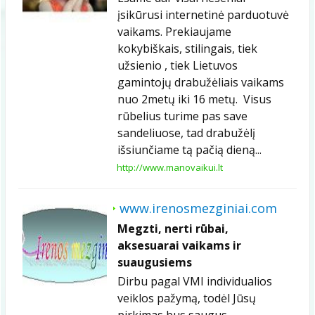
įsikūrusi internetinė parduotuvė
vaikams. Prekiaujame
kokybiškais, stilingais, tiek
užsienio , tiek Lietuvos
gamintojų drabužėliais vaikams
nuo 2metų iki 16 metų. Visus
rūbelius turime pas save
sandeliuose, tad drabužėlį
išsiunčiame tą pačią dieną...
http://www.manovaikui.lt
www.irenosmezginiai.com
Megzti, nerti rūbai,
aksesuarai vaikams ir
suaugusiems
Dirbu pagal VMI individualios
veiklos pažymą, todėl Jūsų
pirkimas bus saugus.