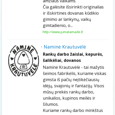
amžiaus vaikams.
Čia galėsite išsirinkti originalias
ir išskirtines dovanas kūdikio
gimimo ar lankynų, vaikų
gimtadienio, o...
http://www.jumatamade.lt
Naminė Krautuvėlė
Rankų darbo žaislai, kepurės,
šalikėliai, dovanos
Naminė Krautuvėlė - tai mažytis
šeimos fabrikėlis, kuriame viskas
gimsta iš pačių neįtikėčiausių
idėjų, svajonių ir fantazijų. Visos
mūsų prekės rankų darbo,
unikalios, kupinos meilės ir
šilumos.
Kuriame rankų darbo minkštus