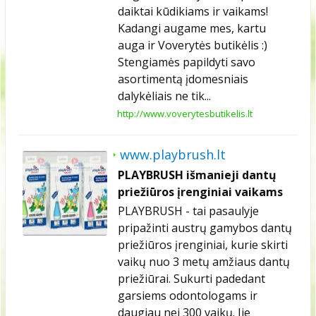
daiktai kūdikiams ir vaikams!
Kadangi augame mes, kartu
auga ir Voverytės butikėlis :)
Stengiamės papildyti savo
asortimentą įdomesniais
dalykėliais ne tik...
http://www.voverytesbutikelis.lt
www.playbrush.lt
PLAYBRUSH išmanieji dantų
priežiūros įrenginiai vaikams
PLAYBRUSH - tai pasaulyje
pripažinti austrų gamybos dantų
priežiūros įrenginiai, kurie skirti
vaikų nuo 3 metų amžiaus dantų
priežiūrai. Sukurti padedant
garsiems odontologams ir
daugiau nei 300 vaikų. Jie