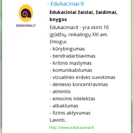
Edukaciniai.lt
Edukaciniai žaislai, žaidimai,
knygos
Edukaciniai.lt - yra skirti 10
įgūdžių, reikalingų XXI am.
žmogui.
- kūrybingumas
- bendradarbiavimas
- kritinis mąstymas
- komunikabilumas
- vizualinės erdvės suvokimas
- dėmesio koncentravimas
- atmintis
- emocinis intelektas
- atkaklumas
- fizinis aktyvumas
Lavinti...
http://www.edukaciniai.lt