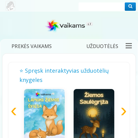
PREKĖS VAIKAMS
UŽDUOTĖLĖS
PRAMOGOS
FILMUKAI
PASAKOS
⭐ Spręsk interaktyvias užduotėlių
DĖLIONĖS
ŽAIDIMAI
DAINELĖS
knygeles
TĖVAMS