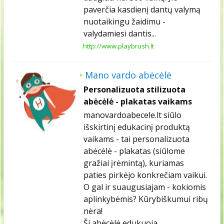
paverčia kasdienį dantų valymą
nuotaikingu žaidimu -
valydamiesi dantis...
http://www.playbrush.lt
Mano vardo abėcėlė
Personalizuota stilizuota
abėcėlė - plakatas vaikams
manovardoabecele.lt siūlo
išskirtinį edukacinį produktą
vaikams - tai personalizuota
abėcėlė - plakatas (siūlome
gražiai įrėmintą), kuriamas
paties pirkėjo konkrečiam vaikui.
O gal ir suaugusiajam - kokiomis
aplinkybėmis? Kūrybiškumui ribų
nėra!
Ši abėcėlė edukuoja,...