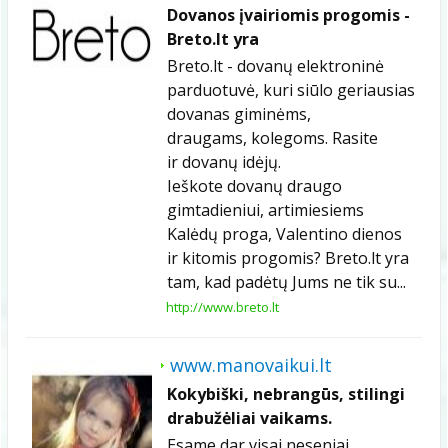
Dovanos įvairiomis progomis -
Breto.lt yra
Breto.lt - dovanų elektroninė
parduotuvė, kuri siūlo geriausias
dovanas giminėms,
draugams, kolegoms. Rasite
ir dovanų idėjų.
Ieškote dovanų draugo
gimtadieniui, artimiesiems
Kalėdų proga, Valentino dienos
ir kitomis progomis? Breto.lt yra
tam, kad padėtų Jums ne tik su...
http://www.breto.lt
www.manovaikui.lt
Kokybiški, nebrangūs, stilingi
drabužėliai vaikams.
Esame dar visai neseniai