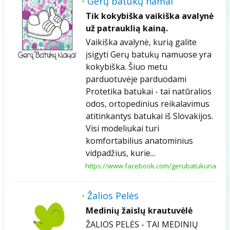
Gerų batukų namai
Tik kokybiška vaikiška avalynė
už patrauklią kainą.
Vaikiška avalynė, kurią galite
įsigyti Gerų batukų namuose yra
kokybiška. Šiuo metu
parduotuvėje parduodami
Protetika batukai - tai natūralios
odos, ortopedinius reikalavimus
atitinkantys batukai iš Slovakijos.
Visi modeliukai turi
komfortabilius anatominius
vidpadžius, kurie...
https://www.facebook.com/gerubatukunamai.l
Žalios Pelės
Medinių žaislų krautuvėlė
ŽALIOS PELĖS - TAI MEDINIŲ