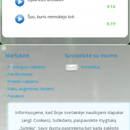
9:18
Šuo, kuris nemokėjo loti
8:39
Naršykite
Susisiekite su mumis
Pramogos vaikams
Kontaktai
Parduotuvės
Prekės vaikams
Vaikų auginimas tėvams
Pasakos
Filmukai
Žaidimai vaikams
Informuojame, kad šioje svetainėje naudojami slapukai
Senoji animacija
(angl. Cookies).
Sutikdami, paspauskite mygtuką
Karaoke vaikams
„Sutinku“. Savo duotą pasirinkimą bet kada galėsite