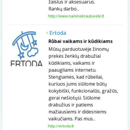
žaislus ir aksesuarus.
Rankų darbo...
http://www.naminekrautuvele.lt
Ertoda
Rūbai vaikams ir kūdikiams
Mūsų parduotuvėje žinomų
prekės ženklų drabužiai
kūdikiams, vaikams ir
paaugliams internetu.
Stengiamės, kad rūbeliai,
kuriuos jums siūlome būtų
kokybiški, funkcionalūs, gražūs,
gerai nešiotųsi. Siūlome
drabužius ir patiems
mažiausiems ir didesniems
vaikučiams. Pas mus...
http://ertoda.lt