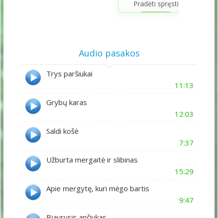
Pradėti spręsti
Audio pasakos
Trys paršiukai
11:13
Grybų karas
12:03
Saldi košė
7:37
Užburta mergaitė ir slibinas
15:29
Apie mergytę, kuri mėgo bartis
9:47
Bjaurusis ančiukas