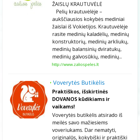
ŽAISLŲ KRAUTUVĖLĖ
Pelių krautuvėlėje –
aukščiausios kokybės mediniai
žaislai iš Vokietijos. Krautuvėlėje
rasite medinių kaladėlių, medinių
konstruktorių, medinių arkliukų,
medinių balansinių dviratukų,
medinių galvosūkių, medinių...
http://www.zaliospeles.lt
Voverytės Butikėlis
Praktiškos, išskirtinės
DOVANOS kūdikiams ir
vaikams!
Voverytės butikėlis atsirado iš
meilės savo mažiesiems
voveriukams. Dar nematyti,
originalūs, kokybiški ir praktiški