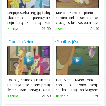
Serijoje Stebuklingųjų žaibų
Mano mažojo ponio 3
akademija pamatysite
sezono online serijoje Dėl
neįtikėtiną komandą kuri
draugų slibinukas pasirodys
mokysis labai...
esantis gana...
21:50
21:40
7 serija
8 serija
Obuolių šeimos
Spaikas jūsų
susitikimas
paslaugoms
Obuolių šeimos susitikimas
Dar viena Mano mažojo
tai serija apie didelę ponių
ponio 3 sezono serija
šeimą. Kaip smagu gauti
Spaikas jūsų paslaugoms
daug...
parodys istoriją kaip...
21:50
21:50
9 serija
10 serija