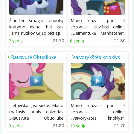
Šiandien smagioji obuolių
Mano mažasis ponis 4
kratymo diena, bet kas
sezonas lietuviškai online
jiems nutiko? Grįžo piktieji...
„Deimantukė Manhetene“.
Deimantukė...
21:70
21:80
7 serija
8 serija
Rausvutė Obuoliukė
Vaivorykštės krioklys
Pyragė
Lietuviškai įgarsintas Mano
Mano mažasis ponis 4
mažasis ponis epizodas
sezonas online
„Rausvutė Obuoliukė
„Vaivorykštės krioklys“.
Pyragė“. Ši...
Pasakojama apie ponių...
21:80
21:70
9 serija
10 serija