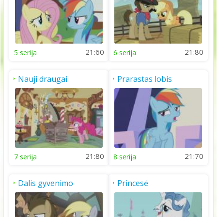
21:60
21:80
5 serija
6 serija
Nauji draugai
Prarastas lobis
21:80
21:70
7 serija
8 serija
Dalis gyvenimo
Princesė