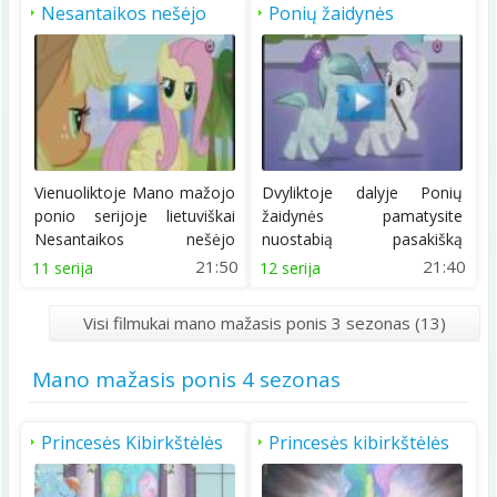
Nesantaikos nešėjo
Ponių žaidynės
pasikeitimas
Vienuoliktoje Mano mažojo
Dvyliktoje dalyje Ponių
ponio serijoje lietuviškai
žaidynės pamatysite
Nesantaikos nešėjo
nuostabią pasakišką
pasikeitimas...
krištolo imperiją. Joje...
21:50
21:40
11 serija
12 serija
Visi filmukai mano mažasis ponis 3 sezonas (13)
Mano mažasis ponis 4 sezonas
Princesės Kibirkštėlės
Princesės kibirkštėlės
saulėlydis 1 dalis
saulėlydis 2 dalis