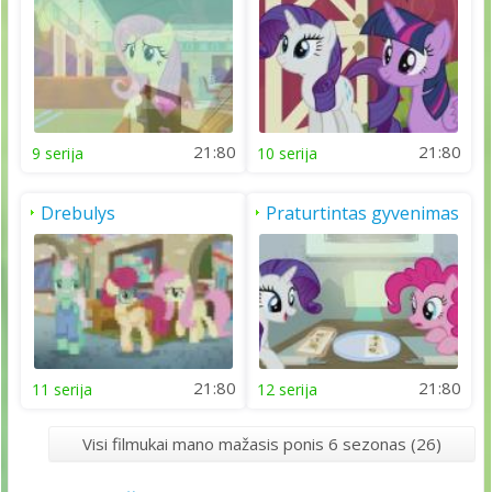
peržiūra
21:80
21:80
9 serija
10 serija
Drebulys
Praturtintas gyvenimas
21:80
21:80
11 serija
12 serija
Visi filmukai mano mažasis ponis 6 sezonas (26)