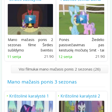
šventės išvakarės
Mano mažasis ponis 2
Ponės Žiedelio
sezonas filme Širdies
pasisvečiavimas pas
sušildymo šventės
keistuolę močiutę Smit - tai
išvakarės vaikai pamatys...
12- oji serija Padėkos...
21:90
21:90
11 serija
12 serija
Visi filmukai mano mažasis ponis 2 sezonas (26)
Mano mažasis ponis 3 sezonas
Krištolinė karalystė 1
Krištolinė karalystė 2
dalis
dalis