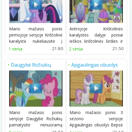
Mano mažasis ponis
Antrojoje Krištolinės
pirmojoje serijoje Krištolinė
karalystės dalyje poniai
karalystė nukeliausite į
ieškos krištolinės širdies ir
burtų pasaulį...
stengsis kad...
21:80
21:50
1 serija
2 serija
Daugybė Rožiukių
Apgaulingas obuolys
Mano mažasis ponis
Mano mažasis ponis 3
serijoje Daugybė Rožiukių
sezono serijoje
pamatysite nenuoramą
Apgaulingas obuolys Bepsė
poniukę kuri bus labai...
ir kitos poniukės susipyks....
21:50
21:10