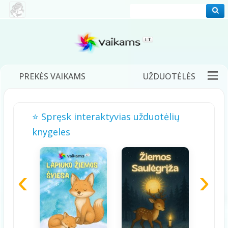
PREKĖS VAIKAMS
UŽDUOTĖLĖS
PRAMOGOS
FILMUKAI
PASAKOS
⭐ Spręsk interaktyvias užduotėlių
DĖLIONĖS
ŽAIDIMAI
DAINELĖS
knygeles
TĖVAMS