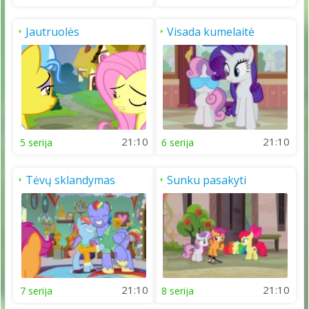
Jautruolės
Visada kumelaitė
pasitikėjimas
21:10
21:10
5 serija
6 serija
Tėvų sklandymas
Sunku pasakyti
21:10
21:10
7 serija
8 serija