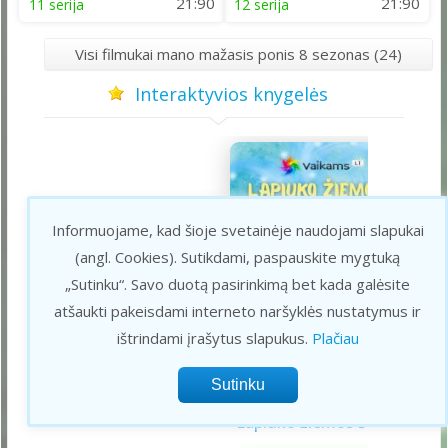
21:90
21:90
11 serija
12 serija
Visi filmukai mano mažasis ponis 8 sezonas (24)
Interaktyvios knygelės
Informuojame, kad šioje svetainėje naudojami slapukai
(angl. Cookies).
Sutikdami, paspauskite mygtuką
„Sutinku“. Savo duotą pasirinkimą bet kada galėsite
atšaukti pakeisdami interneto naršyklės nustatymus ir
ištrindami įrašytus slapukus.
Plačiau
Saulės sistema vaikams
Draugystės užduotėlės
Lapiuko žiemos šviesa
Sveikuolio užduotėlės
Velykų užduotėlės
Gerumo advento
Pavasario laiškas
Aš galiu rinktis
Gyvūnai abc
Žiemos saulėgįžos
apvedžiojimo knygelė
kalendorius
vaikams
vaikams
mamai
knygelė