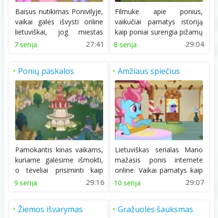
Baisus nutikimas Ponivilyje,
Filmuke apie ponius,
vaikai galės išvysti online
vaikučiai pamatys istoriją
lietuviškai, jog miestas
kaip poniai surengia pižamų
skendi...
vakarėlį....
27:41
29:04
7 serija
8 serija
Ponių paskalos
Amžiaus spiečius
Pamokantis kinas vaikams,
Lietuviškas serialas Mano
kuriame galėsime išmokti,
mažasis ponis internete
o tėveliai prisiminti kaip
online. Vaikai pamatys kaip
svarbu...
miestelį...
29:16
29:07
9 serija
10 serija
Žiemos išvarymas
Gražuolės šauksmas