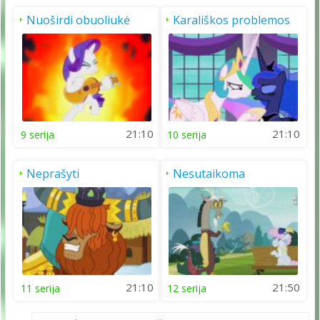
Nuoširdi obuoliukė
Karališkos problemos
21:10
21:10
9 serija
10 serija
Neprašyti
Nesutaikoma
nemalonumai
harmonija
21:10
21:50
11 serija
12 serija