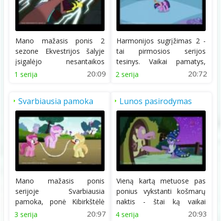
Mano mažasis ponis 2
Harmonijos sugrįžimas 2 -
sezone Ekvestrijos šalyje
tai pirmosios serijos
įsigalėjo nesantaikos
tesinys. Vaikai pamatys,
nešėjas. Taigi filme...
kaip ponės toliau...
20:09
20:72
1 serija
2 serija
Svarbiausia pamoka
Lunos pasirodymas
Mano mažasis ponis
Vieną kartą metuose pas
serijoje Svarbiausia
ponius vykstanti košmarų
pamoka, ponė Kibirkštėlė
naktis - štai ką vaikai
turi iki vakaro parašyti...
pamatys filme...
20:97
20:93
3 serija
4 serija