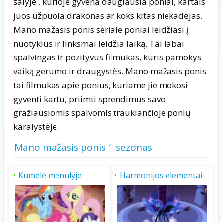
šalyje , kurioje gyvena daugiausia poniai, kartais
juos užpuola drakonas ar koks kitas niekadėjas.
Mano mažasis ponis seriale poniai leidžiasi į
nuotykius ir linksmai leidžia laiką. Tai labai
spalvingas ir pozityvus filmukas, kuris pamokys
vaiką gerumo ir draugystės. Mano mažasis ponis
tai filmukas apie ponius, kuriame jie mokosi
gyventi kartu, priimti sprendimus savo
gražiausiomis spalvomis traukiančioje ponių
karalystėje.
Mano mažasis ponis 1 sezonas
Kumelė mėnulyje
Harmonijos elementai