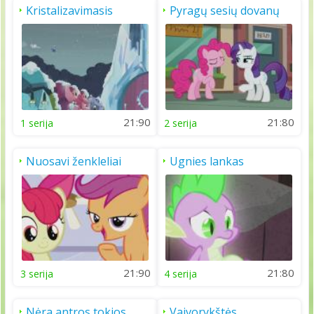
Kristalizavimasis
Pyragų sesių dovanų
susikeitimo diena
21:90
21:80
1 serija
2 serija
Nuosavi ženkleliai
Ugnies lankas
21:90
21:80
3 serija
4 serija
Nėra antros tokios
Vaivorykštės