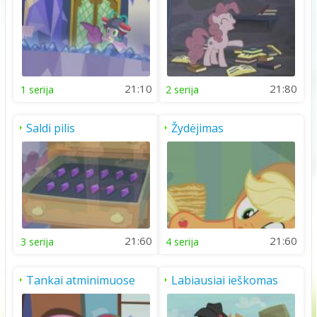
21:10
21:80
1 serija
2 serija
Saldi pilis
Žydėjimas
21:60
21:60
3 serija
4 serija
Tankai atminimuose
Labiausiai ieškomas