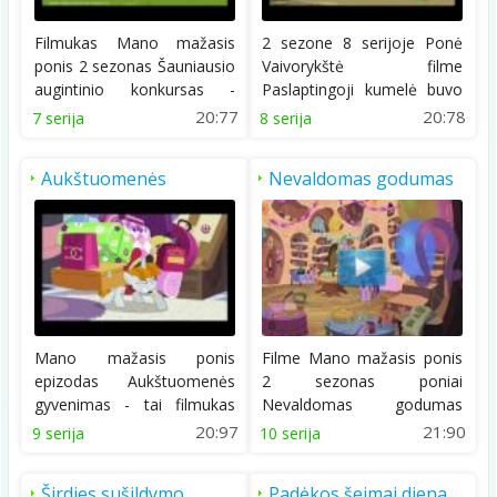
Filmukas Mano mažasis
2 sezone 8 serijoje Ponė
ponis 2 sezonas Šauniausio
Vaivorykštė filme
augintinio konkursas -
Paslaptingoji kumelė buvo
nuotaikingas...
išrinkta super ultra...
20:77
20:78
7 serija
8 serija
Aukštuomenės
Nevaldomas godumas
gyvenimas
Mano mažasis ponis
Filme Mano mažasis ponis
epizodas Aukštuomenės
2 sezonas poniai
gyvenimas - tai filmukas
Nevaldomas godumas
apie ponės Retenybės...
vaikai išmoks dar vieną...
20:97
21:90
9 serija
10 serija
Širdies sušildymo
Padėkos šeimai diena