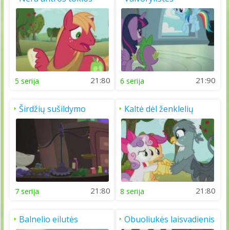
pasirodymas
21:80
21:90
5 serija
6 serija
Širdžių sušildymo
Kaltė dėl ženklelių
šventė
21:80
21:80
7 serija
8 serija
Balnelio eilutės
Obuoliukės laisvadienis