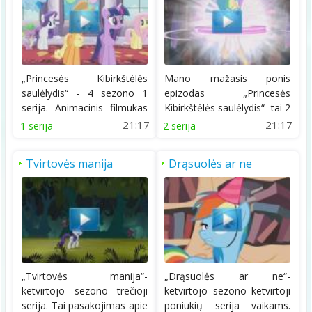
„Princesės Kibirkštėlės
Mano mažasis ponis
saulėlydis“ - 4 sezono 1
epizodas „Princesės
serija. Animacinis filmukas
Kibirkštėlės saulėlydis“- tai 2
apie...
serijos dalis....
21:17
21:17
1 serija
2 serija
Tvirtovės manija
Drąsuolės ar ne
„Tvirtovės manija“-
„Drąsuolės ar ne“-
ketvirtojo sezono trečioji
ketvirtojo sezono ketvirtoji
serija. Tai pasakojimas apie
poniukių serija vaikams.