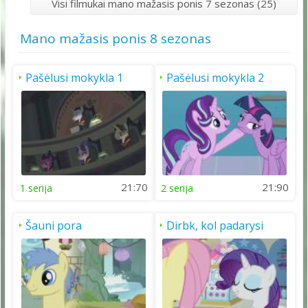
Visi filmukai mano mažasis ponis 7 sezonas (25)
Mano mažasis ponis 8 sezonas
Pašėlusi mokykla 1
Pašėlusi mokykla 2
dalis
dalis
21:70
21:90
1 serija
2 serija
Šauni pora
Dirbk, kol padarysi