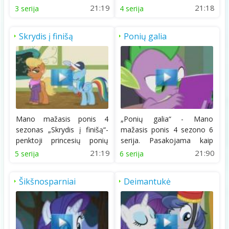
princeses...
Liko trys...
21:19
21:18
3 serija
4 serija
Skrydis į finišą
Ponių galia
Mano mažasis ponis 4
„Ponių galia“ - Mano
sezonas „Skrydis į finišą“-
mažasis ponis 4 sezono 6
penktoji princesių ponių
serija. Pasakojama kaip
serija. Šį...
princesės poniukės...
21:19
21:90
5 serija
6 serija
Šikšnosparniai
Deimantukė
manhetene