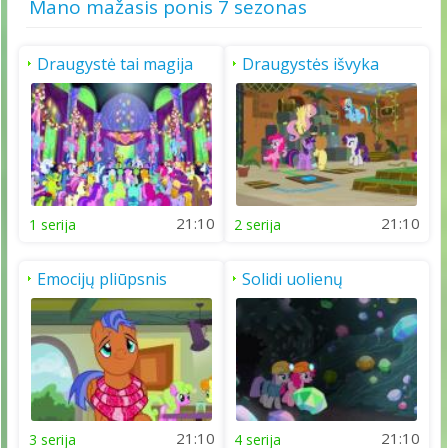
Mano mažasis ponis 7 sezonas
Draugystė tai magija
Draugystės išvyka
21:10
21:10
1 serija
2 serija
Emocijų pliūpsnis
Solidi uolienų
draugystė
21:10
21:10
3 serija
4 serija