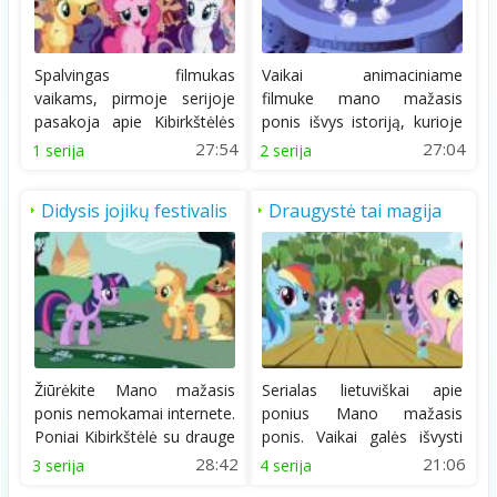
Spalvingas filmukas
Vaikai animaciniame
vaikams, pirmoje serijoje
filmuke mano mažasis
pasakoja apie Kibirkštėlės
ponis išvys istoriją, kurioje
susipažinimą su...
poniai turi keliauti...
27:54
27:04
1 serija
2 serija
Didysis jojikų festivalis
Draugystė tai magija
Žiūrėkite Mano mažasis
Serialas lietuviškai apie
ponis nemokamai internete.
ponius Mano mažasis
Poniai Kibirkštėlė su drauge
ponis. Vaikai galės išvysti
visą...
istorija apie...
28:42
21:06
3 serija
4 serija