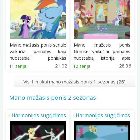
Mano mažasis ponis seriale
Mano mažasis ponis
vaikučiai pamatys kaip
filmuke vaikučiai pamatys
nuostabiai poniukės
nuostabią istoriją apie
atsisveikina su žiema....
Gražuolės niekaip...
21:02
28:36
11 serija
12 serija
Visi filmukai mano mažasis ponis 1 sezonas (26)
Mano mažasis ponis 2 sezonas
Harmonijos sugrįžimas
Harmonijos sugrįžimas
2 dalis