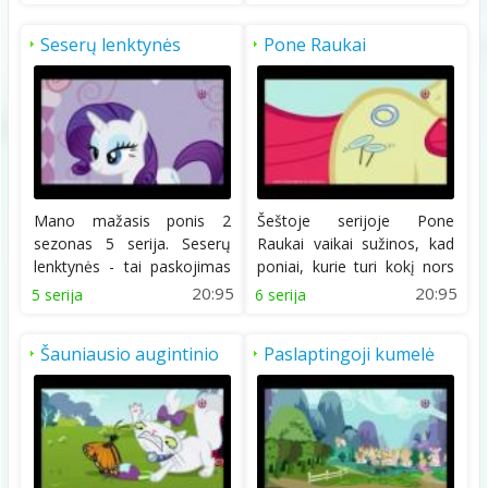
Seserų lenktynės
Pone Raukai
Mano mažasis ponis 2
Šeštoje serijoje Pone
sezonas 5 serija. Seserų
Raukai vaikai sužinos, kad
lenktynės - tai paskojimas
poniai, kurie turi kokį nors
apie ponės...
gebėjimą,...
20:95
20:95
5 serija
6 serija
Šauniausio augintinio
Paslaptingoji kumelė
konkursas