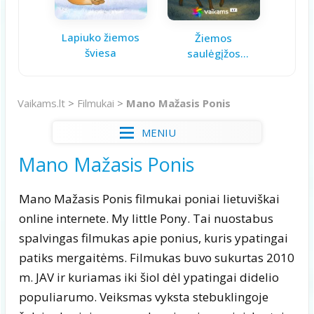
Lapiuko žiemos
Aš ga
Žiemos
šviesa
saulėgįžos
knygelė
Vaikams.lt
>
Filmukai
>
Mano Mažasis Ponis
MENIU
Mano Mažasis Ponis
Mano Mažasis Ponis filmukai poniai lietuviškai
online internete. My little Pony. Tai nuostabus
spalvingas filmukas apie ponius, kuris ypatingai
patiks mergaitėms. Filmukas buvo sukurtas 2010
m. JAV ir kuriamas iki šiol dėl ypatingai didelio
populiarumo. Veiksmas vyksta stebuklingoje