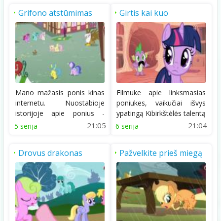
Grifono atstūmimas
Girtis kai kuo
nepaprastu
Mano mažasis ponis kinas
Filmuke apie linksmasias
internetu. Nuostabioje
poniukes, vaikučiai išvys
istorijoje apie ponius -
ypatingą Kibirkštėlės talentą
Ponivilio draugus,...
–...
21:05
21:04
5 serija
6 serija
Drovus drakonas
Pažvelkite prieš miegą