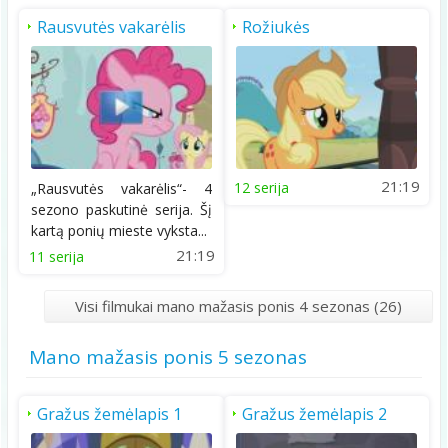
Rausvutės vakarėlis
Rožiukės
pasididžiavimas
21:19
12 serija
„Rausvutės vakarėlis“- 4
sezono paskutinė serija. Šį
kartą ponių mieste vyksta...
21:19
11 serija
Visi filmukai mano mažasis ponis 4 sezonas (26)
Mano mažasis ponis 5 sezonas
Gražus žemėlapis 1
Gražus žemėlapis 2