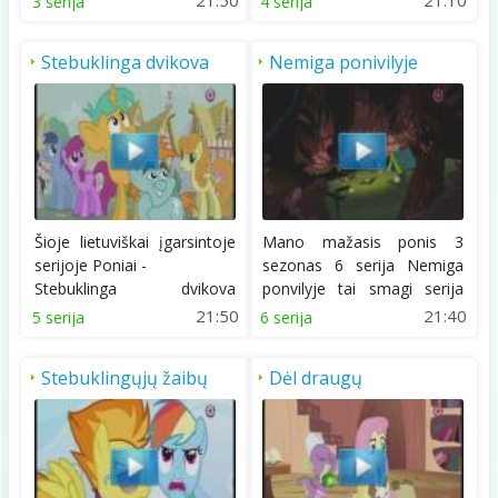
3 serija
4 serija
Stebuklinga dvikova
Nemiga ponivilyje
Šioje lietuviškai įgarsintoje
Mano mažasis ponis 3
serijoje Poniai -
sezonas 6 serija Nemiga
Stebuklinga dvikova
ponvilyje tai smagi serija
kibirkštėlė mokys...
apie ponių iškylą...
21:50
21:40
5 serija
6 serija
Stebuklingųjų žaibų
Dėl draugų
akademija