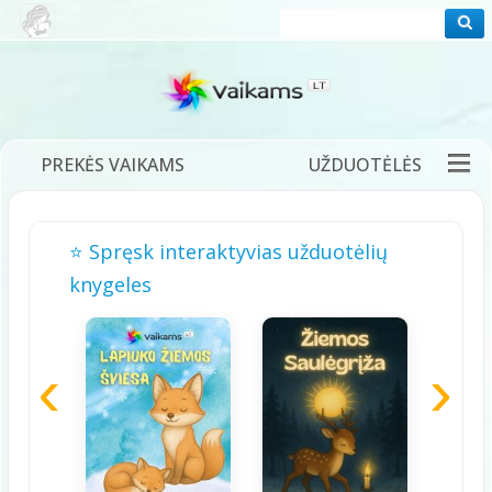
PREKĖS VAIKAMS
UŽDUOTĖLĖS
PRAMOGOS
FILMUKAI
PASAKOS
⭐ Spręsk interaktyvias užduotėlių
DĖLIONĖS
ŽAIDIMAI
DAINELĖS
knygeles
TĖVAMS