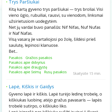
Trys Paršiukai
Kitą kartą gyveno trys paršiukai — trys broliai. Visi
vieno ūgio, rubuiliai, rausvi, su vienodom, linksmai
užsirietusiom uodegytėm.
Net jų vardai buvo panašūs: Nif Nifas, Nuf Nufas
ir Naf Nafas.
Visą vasarą jie vartaliojosi po žolę, šildėsi prieš
saulutę, lepinosi klanuose.
Bet...
Pasakos
Gražios pasakos
Pasakos apie didvyrius
Pasakos apie draugystę
Pasakos apie šeimą
Rusų pasakos
Skaitysite 15 min.
Lapė, Kiškis ir Gaidys
Gyveno lapė ir kiškis. Lapė turėjo ledinę trobelę, o
kiškiukas luobinę; atėjo gražus pavasaris — lapės
trobelė sutirpo, o kiškiuko liko.
Lapė įsiprašė pas kiškiuką sušilti ir visai jį išvarė.