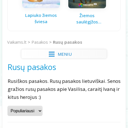
Lapiuko žiemos
Aš ga
Žiemos
šviesa
saulėgįžos
knygelė
Vaikams.lt
>
Pasakos
>
Rusų pasakos
MENIU
Rusų pasakos
Rusiškos pasakos. Rusų pasakos lietuviškai. Senos
gražios rusų pasakos apie Vasilisa, caraitį Ivaną ir
kitus herojus :)