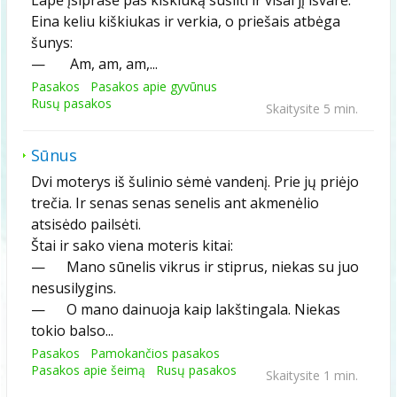
Eina keliu kiškiukas ir verkia, o priešais atbėga
šunys:
— Am, am, am,...
Pasakos
Pasakos apie gyvūnus
Rusų pasakos
Skaitysite 5 min.
Sūnus
Dvi moterys iš šulinio sėmė vandenį. Prie jų priėjo
trečia. Ir senas senas senelis ant akmenėlio
atsisėdo pailsėti.
Štai ir sako viena moteris kitai:
— Mano sūnelis vikrus ir stiprus, niekas su juo
nesusilygins.
— O mano dainuoja kaip lakštingala. Niekas
tokio balso...
Pasakos
Pamokančios pasakos
Pasakos apie šeimą
Rusų pasakos
Skaitysite 1 min.