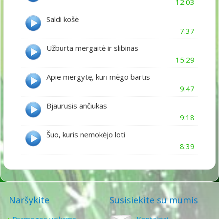
12:03
Saldi košė
7:37
Užburta mergaitė ir slibinas
15:29
Apie mergytę, kuri mėgo bartis
9:47
Bjaurusis ančiukas
9:18
Šuo, kuris nemokėjo loti
8:39
Naršykite
Susisiekite su mumis
Pramogos vaikams
Kontaktai