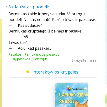
Sudaužytas puodelis
Berniukas žaidė ir netyčia sudaužė brangų
puodelį. Niekas nematė. Parėjo tėvas ir paklausė:
— Kas sudaužė?
Berniukas krūptelėjo iš baimės ir pasakė:
— Aš.
Tėvas tarė:
— Ačiū, kad pasakei...
Pasakos
Pamokančios pasakos
Rusų pasakos
Tolstojus
Skaitysite 1 min.
Interaktyvios knygelės