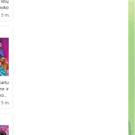
visų
 moko
15 m.
kartu
ne ir
o...
15 m.