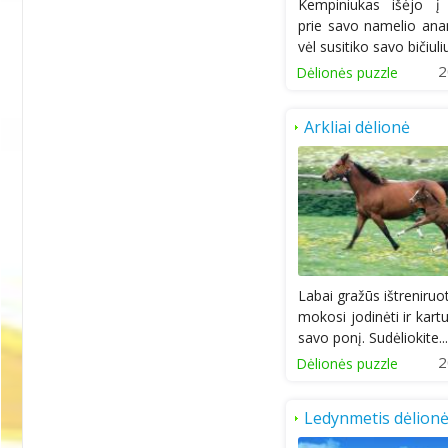
Kempiniukas išėjo į
prie savo namelio ana
vėl susitiko savo bičiuliu
2
Dėlionės puzzle
Arkliai dėlionė
Labai gražūs ištreniruot
mokosi jodinėti ir kar
savo ponį. Sudėliokite...
2
Dėlionės puzzle
Ledynmetis dėlion