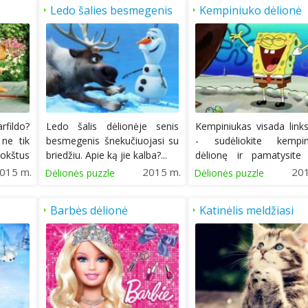
Ledo šalies besmegenis
Kempiniuko dėlionė
rfildo?
Ledo šalis dėlionėje senis
Kempiniukas visada lin
 ne tik
besmegenis šnekučiuojasi su
- sudėliokite kempin
pokštus
briedžiu. Apie ką jie kalba?...
dėlionę ir pamatysite 
atrodo...
015 m.
2015 m.
20
Dėlionės puzzle
Dėlionės puzzle
Barbės dėlionė
Katinėlis meldžiasi