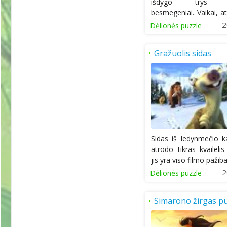
išdygo trys s
besmegeniai. Vaikai, at
juos ir jie parodys...
2
Dėlionės puzzle
Gražuolis sidas
Sidas iš ledynmečio 
atrodo tikras kvailelis
jis yra viso filmo pažiba,
2
Dėlionės puzzle
Simarono žirgas pu