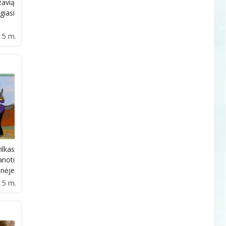
žavią
giasi
15 m.
lkas
anoti
onėje
15 m.