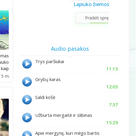
Saulės sistema vaikams
Draugystės užduotėlės
Lapiuko žiemos šviesa
Sveikuolio užduotėlės
Velykų užduotėlės
Gerumo advento
Pavasario laiškas
Aš galiu rinktis
Gyvūnai abc
Žiemos saulėgįžos
apvedžiojimo knygelė
kalendorius
vaikams
vaikams
mamai
knygelė
Pradėti spręsti
Audio pasakos
ksmas
Trys paršiukai
iuko
11:13
kaip
15 m.
Grybų karas
12:03
Saldi košė
7:37
Užburta mergaitė ir slibinas
15:29
Apie mergytę, kuri mėgo bartis