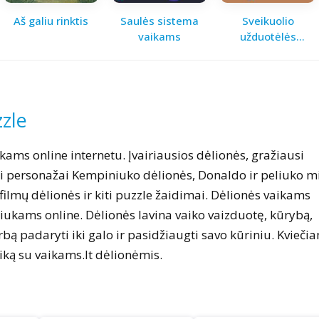
Aš galiu rinktis
Saulės sistema
Sveikuolio
vaikams
užduotėlės
vaikams
zle
kams online internetu. Įvairiausios dėlionės, gražiausi
ai personažai Kempiniuko dėlionės, Donaldo ir peliuko mi
 filmų dėlionės ir kiti puzzle žaidimai. Dėlionės vaikams
iukams online. Dėlionės lavina vaiko vaizduotę, kūrybą,
bą padaryti iki galo ir pasidžiaugti savo kūriniu. Kvieči
aiką su vaikams.lt dėlionėmis.