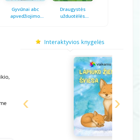
Gyvūnai abc
Draugystės
Pavasario laiškas
apvedžiojimo
užduotėlės
mamai
knygelė
vaikams
Interaktyvios knygelės
kio,
ame