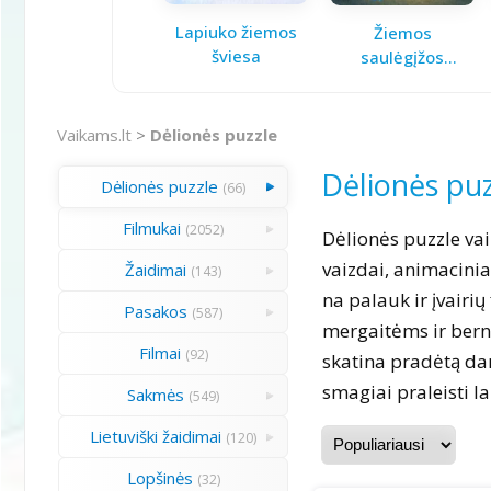
Lapiuko žiemos
Žiemos
šviesa
saulėgįžos
knygelė
Vaikams.lt
>
Dėlionės puzzle
Dėlionės puz
Dėlionės puzzle
(66)
Filmukai
(2052)
Dėlionės puzzle vai
vaizdai, animacini
Žaidimai
(143)
na palauk ir įvairių
Pasakos
(587)
mergaitėms ir bern
Filmai
(92)
skatina pradėtą dar
smagiai praleisti l
Sakmės
(549)
Lietuviški žaidimai
(120)
Lopšinės
(32)