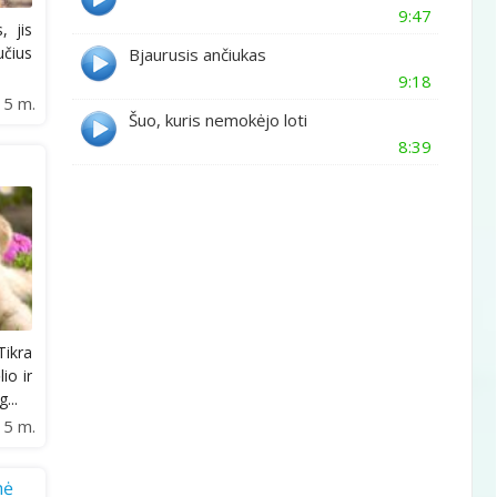
9:47
, jis
učius
Bjaurusis ančiukas
9:18
15 m.
Šuo, kuris nemokėjo loti
8:39
Tikra
io ir
...
15 m.
nė