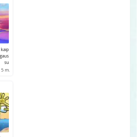
 kaip
aus
o su
15 m.