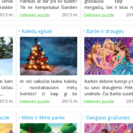
eniai
Patrikas ar dar yra ko liūdėti?
gražiausia tarp 
raskite
Tik ne Kempiniukui! Šiandien
mergaičių, bet ir kitas
jis...
tokiomis tapti. Ji...
015 m.
2015 m.
20
Dėlionės puzzle
Dėlionės puzzle
Kalėdų eglutė
Barbė ir draugės
kai kam
Ar visi vaikučiai laukia Kalėdų
Barbės dėlione kurioje ji 
 tačiau
- nuostabiausios metų
su savo draugėmis Pele
...
šventės? O kaip gi be
undinėle. Čia Barbė susitik
Kalėdų...
015 m.
2015 m.
20
Dėlionės puzzle
Dėlionės puzzle
zzle
Mikis ir Minė parke
Dangaus gražuolės