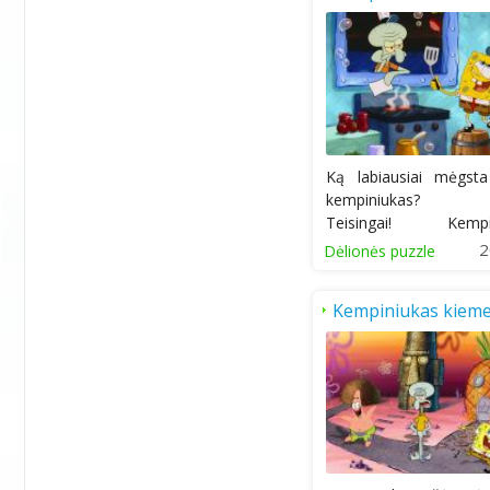
Ką labiausiai mėgsta
kempiniukas? Di
Teisingai! Kempin
mėgsta kasdien kepti...
2
Dėlionės puzzle
Kempiniukas kiem