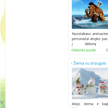
Nuostabaus animacini
personažai atvyko pas
į dėlionę onl
Pasisveikinkite...
2
Dėlionės puzzle
Žiema su draugais
Atėjo žiema ir ka