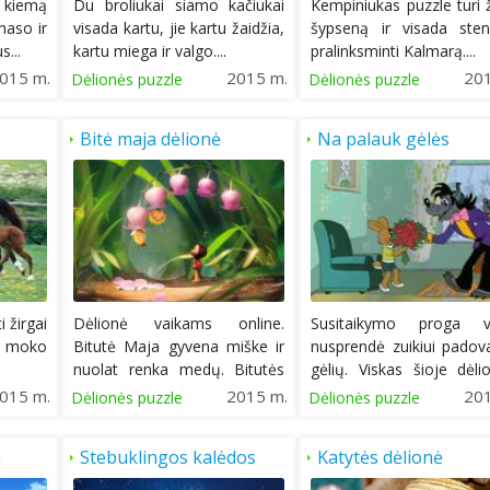
 kiemą
Du broliukai siamo kačiukai
Kempiniukas puzzle turi 
naso ir
visada kartu, jie kartu žaidžia,
šypseną ir visada sten
s...
kartu miega ir valgo....
pralinksminti Kalmarą....
015 m.
2015 m.
20
Dėlionės puzzle
Dėlionės puzzle
Bitė maja dėlionė
Na palauk gėlės
i žirgai
Dėlionė vaikams online.
Susitaikymo proga vi
tu moko
Bitutė Maja gyvena miške ir
nusprendė zuikiui padov
nuolat renka medų. Bitutės
gėlių. Viskas šioje dėli
labai...
lyg ir...
015 m.
2015 m.
20
Dėlionės puzzle
Dėlionės puzzle
ė
Stebuklingos kalėdos
Katytės dėlionė
puzzle