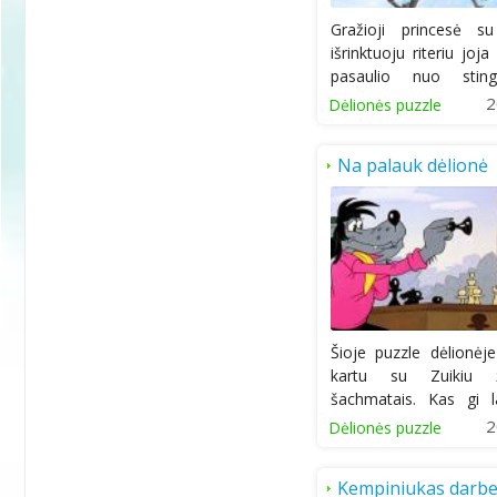
Gražioji princesė s
išrinktuoju riteriu joja
pasaulio nuo sting
ledo....
2
Dėlionės puzzle
Na palauk dėlionė
Šioje puzzle dėlionėje
kartu su Zuikiu ž
šachmatais. Kas gi l
Ar...
2
Dėlionės puzzle
Kempiniukas darb