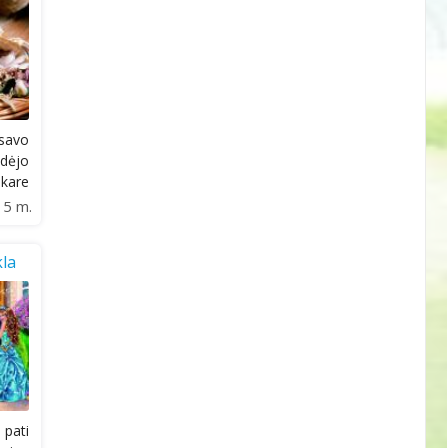
savo
idėjo
akare
15 m.
la
pati