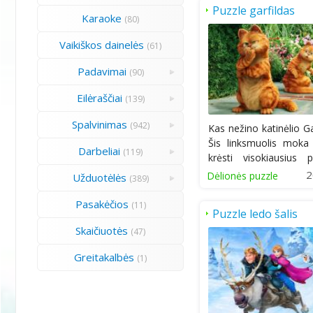
Puzzle garfildas
Karaoke
(80)
Vaikiškos dainelės
(61)
Padavimai
(90)
Eilėraščiai
(139)
Spalvinimas
(942)
Kas nežino katinėlio Ga
Šis linksmuolis moka
Darbeliai
(119)
krėsti visokiausius 
bet...
2
Dėlionės puzzle
Užduotėlės
(389)
Pasakėčios
(11)
Puzzle ledo šalis
Skaičiuotės
(47)
Greitakalbės
(1)