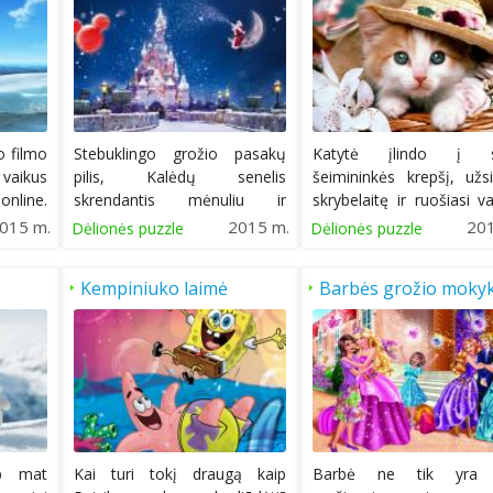
o filmo
Stebuklingo grožio pasakų
Katytė įlindo į 
 vaikus
pilis, Kalėdų senelis
šeimininkės krepšį, užs
ine.
skrendantis mėnuliu ir
skrybelaitę ir ruošiasi v
nepaprasto grožio...
eiti...
015 m.
2015 m.
20
Dėlionės puzzle
Dėlionės puzzle
Kempiniuko laimė
Barbės grožio mokyk
ip mat
Kai turi tokį draugą kaip
Barbė ne tik yra 