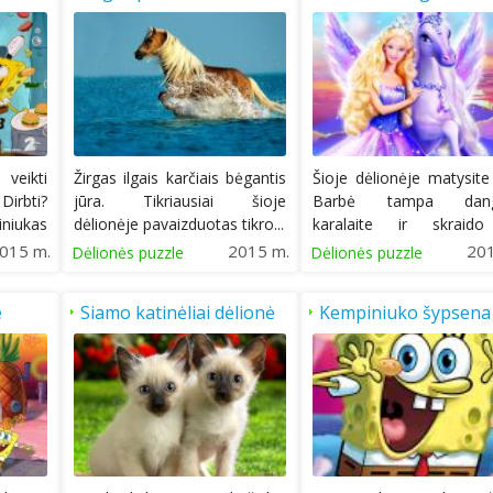
 veikti
Žirgas ilgais karčiais bėgantis
Šioje dėlionėje matysite
rbti?
jūra. Tikriausiai šioje
Barbė tampa dang
iukas
dėlionėje pavaizduotas tikro...
karalaite ir skraid
stebuklingu...
015 m.
2015 m.
20
Dėlionės puzzle
Dėlionės puzzle
e
Siamo katinėliai dėlionė
Kempiniuko šypsena