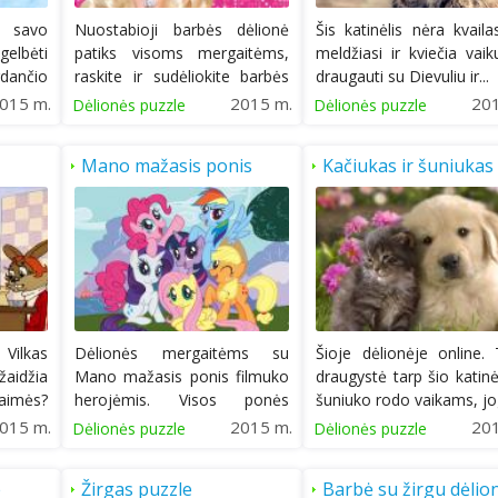
u savo
Nuostabioji barbės dėlionė
Šis katinėlis nėra kvailas
 gelbėti
patiks visoms mergaitėms,
meldžiasi ir kviečia vaik
dančio
raskite ir sudėliokite barbės
draugauti su Dievuliu ir...
daleles...
015 m.
2015 m.
20
Dėlionės puzzle
Dėlionės puzzle
Mano mažasis ponis
Kačiukas ir šuniukas
dėlionė
draugauja
 Vilkas
Dėlionės mergaitėms su
Šioje dėlionėje online. 
aidžia
Mano mažasis ponis filmuko
draugystė tarp šio katinėl
aimės?
herojėmis. Visos ponės
šuniuko rodo vaikams, jog
susirinko ir...
015 m.
2015 m.
20
Dėlionės puzzle
Dėlionės puzzle
e
Žirgas puzzle
Barbė su žirgu dėlio