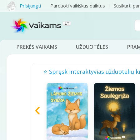
Prisijungti
Parduoti vaikiškus daiktus
Susikurti pa
PREKĖS VAIKAMS
UŽDUOTĖLĖS
PRA
⭐ Spręsk interaktyvias užduotėlių k