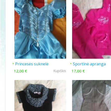
Princesės suknelė
Sportinė apranga
mergaitei rožinė
12,00 €
Kupiškis
17,00 €