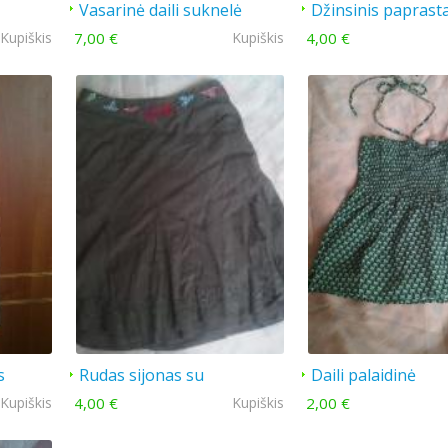
Vasarinė daili suknelė
Džinsinis paprasta
Kupiškis
7,00 €
Kupiškis
4,00 €
s
Rudas sijonas su
Daili palaidinė
išsiuvinėtais motyvais
Kupiškis
4,00 €
Kupiškis
2,00 €