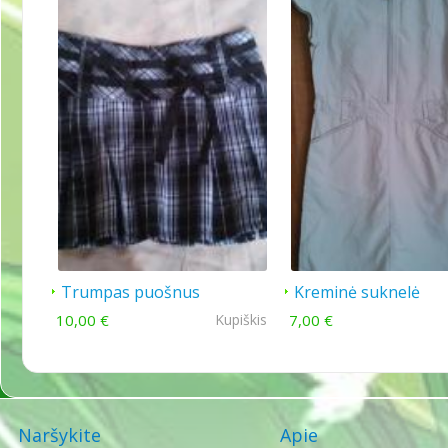
Trumpas puošnus
Kreminė suknelė
sijonukas
10,00 €
Kupiškis
7,00 €
Naršykite
Apie