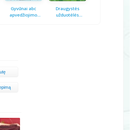
Gyvūnai abc
Draugystės
Pavasario laiškas
apvedžiojimo
užduotėlės
mamai
knygelė
vaikams
nutę
iepimą