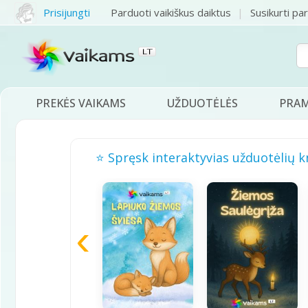
Prisijungti
Parduoti vaikiškus daiktus
Susikurti pa
PREKĖS VAIKAMS
UŽDUOTĖLĖS
PRA
⭐ Spręsk interaktyvias užduotėlių k