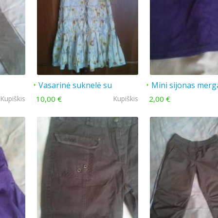
Vasarinė suknelė su
Mini sijonas merga
saulėgrąžomis
Kupiškis
10,00 €
Kupiškis
2,00 €