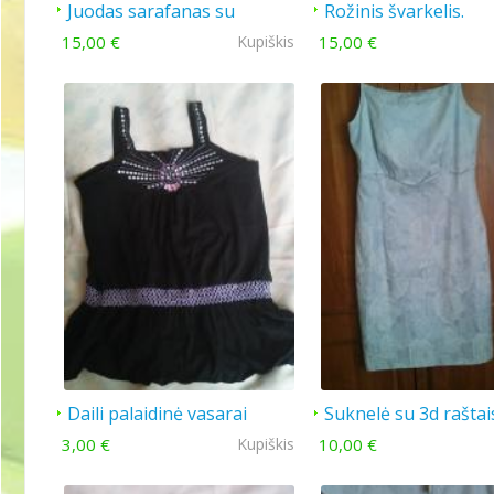
Juodas sarafanas su
Rožinis švarkelis.
dirželiu
15,00 €
Kupiškis
15,00 €
Daili palaidinė vasarai
Suknelė su 3d raštai
3,00 €
Kupiškis
10,00 €