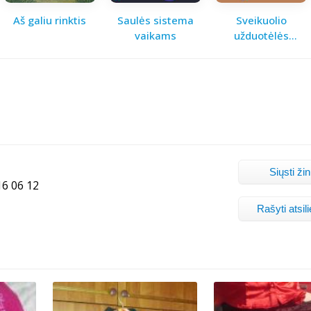
Aš galiu rinktis
Saulės sistema
Sveikuolio
vaikams
užduotėlės
vaikams
Siųsti ži
6 06 12
Rašyti atsil