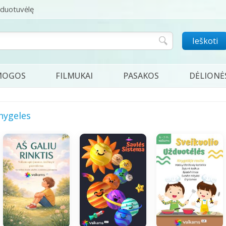
rduotuvėlę
Ieškoti
MOGOS
FILMUKAI
PASAKOS
DĖLIONĖ
nygeles