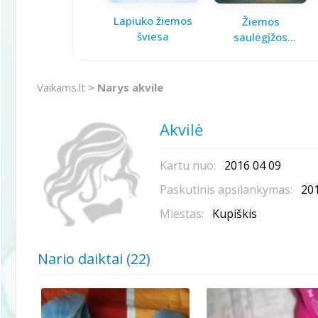
Lapiuko žiemos
Žiemos
šviesa
saulėgįžos
knygelė
Vaikams.lt
>
Narys akvile
Akvilė
Kartu nuo:
2016 04 09
Paskutinis apsilankymas:
201
Miestas:
Kupiškis
Nario daiktai (22)