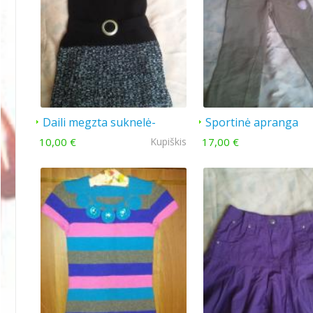
Daili megzta suknelė-
Sportinė apranga
tunika su dirželiu
mergaitei
10,00 €
Kupiškis
17,00 €