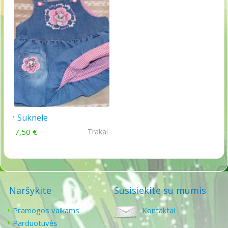
Suknele
7,50 €
Trakai
Naršykite
Susisiekite su mumis
Pramogos vaikams
Kontaktai
Parduotuvės