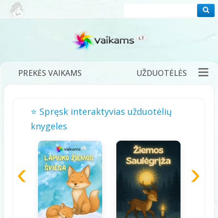
PREKĖS VAIKAMS
UŽDUOTĖLĖS
PRAMOGOS
FILMUKAI
PASAKOS
⭐ Spręsk interaktyvias užduotėlių
DĖLIONĖS
ŽAIDIMAI
DAINELĖS
knygeles
TĖVAMS