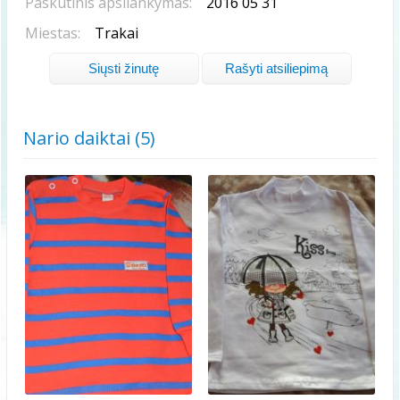
Paskutinis apsilankymas:
2016 05 31
Miestas:
Trakai
Siųsti žinutę
Rašyti atsiliepimą
Nario daiktai (5)