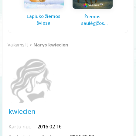
Lapiuko žiemos
Aš ga
Žiemos
šviesa
saulėgįžos
knygelė
Vaikams.lt
>
Narys kwiecien
kwiecien
Kartu nuo:
2016 02 16