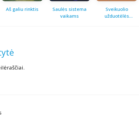
Aš galiu rinktis
Saulės sistema
Sveikuolio
vaikams
užduotėlės
vaikams
tytė
ilėraščiai.
s