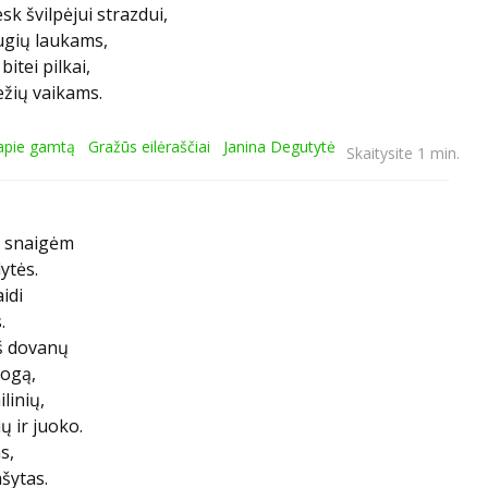
sk švilpėjui strazdui,
ugių laukams,
bitei pilkai,
žių vaikams.
 apie gamtą
Gražūs eilėraščiai
Janina Degutytė
Skaitysite 1 min.
r snaigėm
ytės.
idi
.
š dovanų
ogą,
linių,
ų ir juoko.
s,
ašytas.