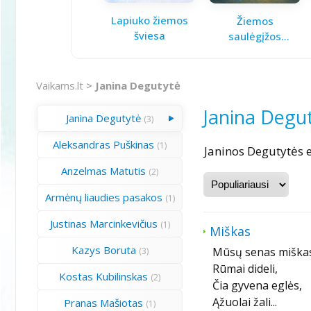
Lapiuko žiemos
Žiemos
šviesa
saulėgįžos
knygelė
Vaikams.lt
>
Janina Degutytė
Janina Degu
Janina Degutytė
(3)
Aleksandras Puškinas
(1)
Janinos Degutytės e
Anzelmas Matutis
(2)
Armėnų liaudies pasakos
(1)
Justinas Marcinkevičius
(1)
Miškas
Kazys Boruta
Mūsų senas miška
(3)
Rūmai dideli,
Kostas Kubilinskas
(2)
Čia gyvena eglės,
Ąžuolai žali...
Pranas Mašiotas
(1)