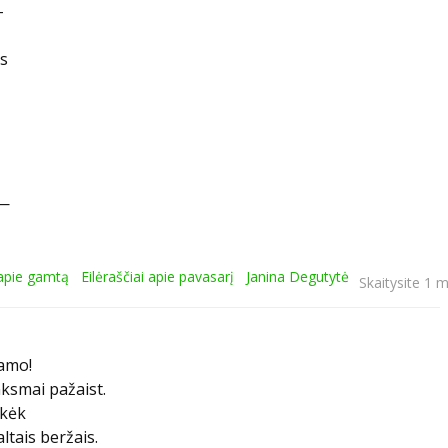
-
is
 —
 apie gamtą
Eilėraščiai apie pavasarį
Janina Degutytė
Skaitysite 1 m
namo!
nksmai pažaist.
ūkėk
ltais beržais.