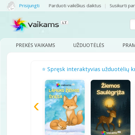
Prisijungti
Parduoti vaikiškus daiktus
Susikurti pa
PREKĖS VAIKAMS
UŽDUOTĖLĖS
PRA
⭐ Spręsk interaktyvias užduotėlių k