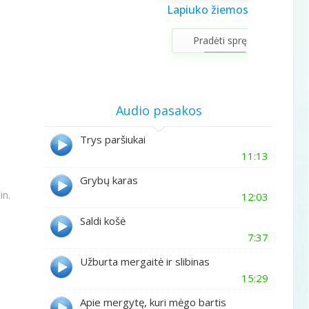
Saulės sistema vaikams
Draugystės užduotėlės
Lapiuko žiemos šviesa
Sveikuolio užduotėlės
Velykų užduotėlės
Gerumo advento
Pavasario laiškas
Aš galiu rinktis
Gyvūnai abc
Žiemos saulėgįžos
apvedžiojimo knygelė
kalendorius
vaikams
vaikams
mamai
knygelė
Pradėti spręsti
Audio pasakos
Trys paršiukai
11:13
Grybų karas
in.
12:03
Saldi košė
7:37
Užburta mergaitė ir slibinas
15:29
Apie mergytę, kuri mėgo bartis