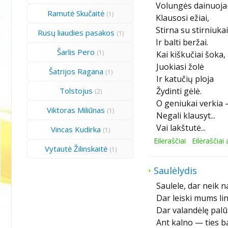
Volungės dainuoja
Ramutė Skučaitė
(1)
Klausosi ežiai,
Stirna su stirniuka
Rusų liaudies pasakos
(1)
Ir balti beržai.
Šarlis Pero
(1)
Kai kiškučiai šoka,
Juokiasi žolė
Šatrijos Ragana
(1)
Ir katučių ploja
Tolstojus
Žydinti gėlė.
(2)
O geniukai verkia
Viktoras Miliūnas
(1)
Negali klausyt...
Vai lakštutė...
Vincas Kudirka
(1)
Eilėraščiai
Eilėraščiai
Vytautė Žilinskaitė
(1)
Saulėlydis
Saulele, dar neik 
Dar leiski mums li
Dar valandėlę pal
Ant kalno — ties ba