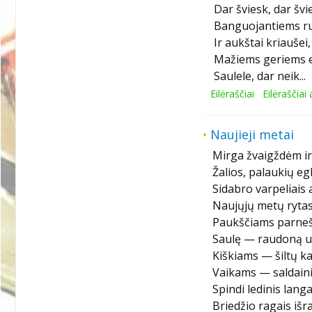
Dar šviesk, dar švie
Banguojantiems r
Ir aukštai kriaušei, 
Mažiems geriems e
Saulele, dar neik...
Eilėraščiai
Eilėraščiai
Naujieji metai
Mirga žvaigždėm i
Žalios, palaukių egl
Sidabro varpeliais a
Naujųjų metų rytas
Paukščiams parne
Saulę — raudoną u
Kiškiams — šiltų kai
Vaikams — saldaini
Spindi ledinis langa
Briedžio ragais išr