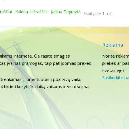
raščiai
Kalėdų eilėraščiai
Janina Degutytė
Skaitysite 1 min.
Reklama
aikams internete. Čia rasite smagias
Norite reklam
itas įvairias pramogas, taip pat įdomias prekes
prekes ar pas
svetainėje?
Susikurkite p
atrenkamas ir orientuotas į pozityvų vaiko
tikrinti kokybišką laiką vaikams ir visai šeimai.