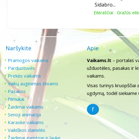
Sidabro...
Eilėraščiai
Gražūs eilė
Naršykite
Apie
Pramogos vaikams
Vaikams.lt
– portalas v
Parduotuvės
užduotėles, pasakas ir k
Prekės vaikams
vaikams.
Vaikų auginimas tėvams
Visas turinys kruopščiai 
Pasakos
ugdymą, todėl siekiame už
Filmukai
Žaidimai vaikams
f
Senoji animacija
Karaoke vaikams
Vaikiškos dainelės
Žaidimai gamtoje ir lauke