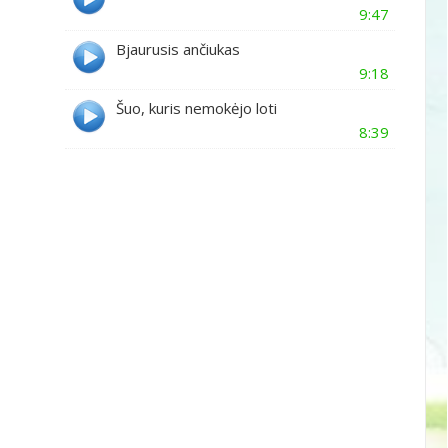
9:47
Bjaurusis ančiukas
9:18
Šuo, kuris nemokėjo loti
8:39