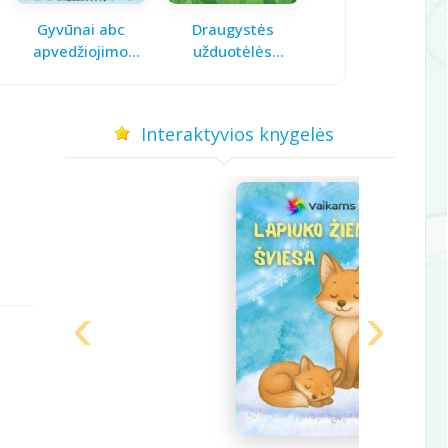
Gyvūnai abc
Draugystės
Pavasario laiškas
apvedžiojimo
užduotėlės
mamai
knygelė
vaikams
Interaktyvios knygelės