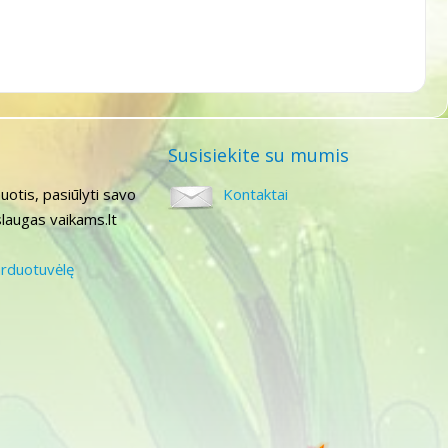
Susisiekite su mumis
uotis, pasiūlyti savo
Kontaktai
laugas vaikams.lt
arduotuvėlę