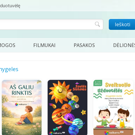
rduotuvėlę
Ieškoti
MOGOS
FILMUKAI
PASAKOS
DĖLIONĖ
nygeles