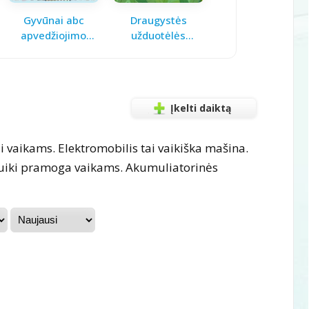
Gyvūnai abc
Draugystės
Pavasario laiškas
apvedžiojimo
užduotėlės
mamai
knygelė
vaikams
Įkelti daiktą
i vaikams. Elektromobilis tai vaikiška mašina.
 puiki pramoga vaikams. Akumuliatorinės