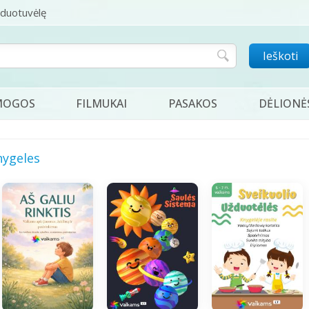
rduotuvėlę
Ieškoti
MOGOS
FILMUKAI
PASAKOS
DĖLIONĖ
nygeles