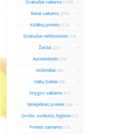
Drabužiai vaikams
(1755)
Batai vaikams
(376)
Kūdikių prekės
(173)
Drabužiai nėščiosioms
(19)
Žaislai
(221)
Autokėdutės
(29)
Vežimėliai
(85)
Vaikų baldai
(92)
Knygos vaikams
(51)
Mokyklinės prekės
(24)
Grožis, sveikata, higiena
(27)
Prekės namams
(13)