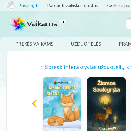
Prisijungti
Parduoti vaikiškus daiktus
Susikurti pa
PREKĖS VAIKAMS
UŽDUOTĖLĖS
PRA
⭐ Spręsk interaktyvias užduotėlių k