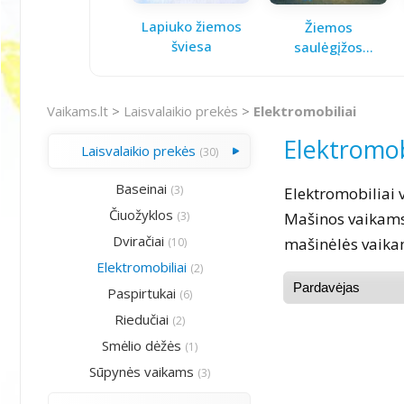
Lapiuko žiemos
Žiemos
šviesa
saulėgįžos
knygelė
Vaikams.lt
>
Laisvalaikio prekės
>
Elektromobiliai
Elektromob
Laisvalaikio prekės
(30)
Baseinai
(3)
Elektromobiliai 
Čiuožyklos
(3)
Mašinos vaikams 
Dviračiai
mašinėlės vaikam
(10)
Elektromobiliai
(2)
Paspirtukai
(6)
Riedučiai
(2)
Smėlio dėžės
(1)
Sūpynės vaikams
(3)