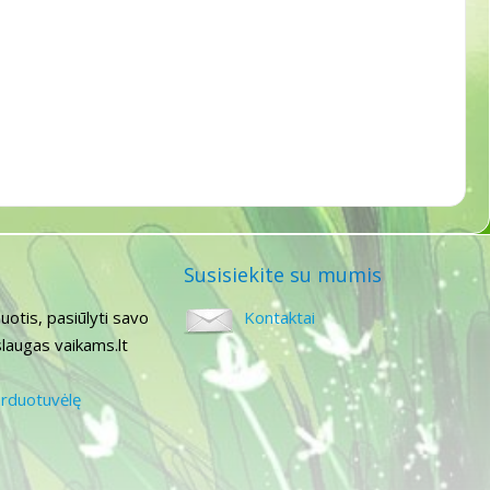
Susisiekite su mumis
uotis, pasiūlyti savo
Kontaktai
laugas vaikams.lt
arduotuvėlę