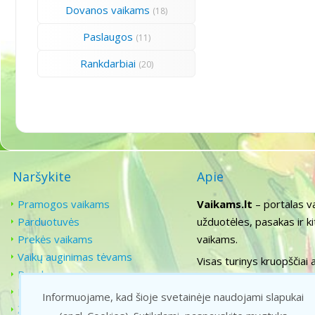
Dovanos vaikams
(18)
Paslaugos
(11)
Rankdarbiai
(20)
Naršykite
Apie
Pramogos vaikams
Vaikams.lt
– portalas v
Parduotuvės
užduotėles, pasakas ir k
Prekės vaikams
vaikams.
Vaikų auginimas tėvams
Visas turinys kruopščiai 
Pasakos
ugdymą, todėl siekiame už
Filmukai
Informuojame, kad šioje svetainėje naudojami slapukai
Žaidimai vaikams
f