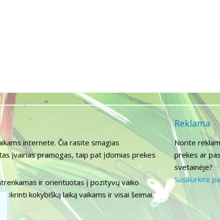
Reklama
aikams internete. Čia rasite smagias
Norite reklam
itas įvairias pramogas, taip pat įdomias prekes
prekes ar pas
svetainėje?
Susikurkite p
atrenkamas ir orientuotas į pozityvų vaiko
tikrinti kokybišką laiką vaikams ir visai šeimai.