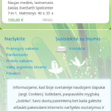
everearth
Naujas medinis, lavinamasis
žaislas EverEarth Spielcenter
7-in-1. Matmenys 40 x 35 x
40,5 cm....
100,00 €
Vilnius
Naršykite
Susisiekite su mumis
Pramogos vaikams
Kontaktai
Parduotuvės
Prekės vaikams
Vaikų auginimas tėvams
Pasakos
Filmukai
Žaidimai vaikams
Informuojame, kad šioje svetainėje naudojami slapukai
Senoji animacija
(angl. Cookies).
Sutikdami, paspauskite mygtuką
Karaoke vaikams
„Sutinku“. Savo duotą pasirinkimą bet kada galėsite
Vaikiškos dainelės
atšaukti pakeisdami interneto naršyklės nustatymus ir
Žaidimai gamtoje ir