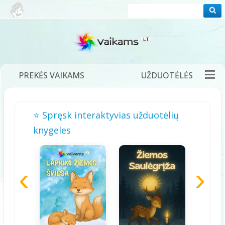
PREKĖS VAIKAMS
UŽDUOTĖLĖS
PRAMOGOS
FILMUKAI
PASAKOS
⭐ Spręsk interaktyvias užduotėlių
DĖLIONĖS
ŽAIDIMAI
DAINELĖS
knygeles
TĖVAMS