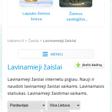
Lapiuko žiemos
Aš gal
Žiemos
šviesa
saulėgįžos
knygelė
Vaikams.lt
>
Žaislai
>
Lavinamieji žaislai
MENIU
Lavinamieji žaislai
Įkelti daiktą
Lavinamieji žaislai internetu pigiau. Nauji ir
naudoti lavinamieji žaislai vaikams. Lavinamasis
staliukas. Lavinamieji žaidimai vaikams.