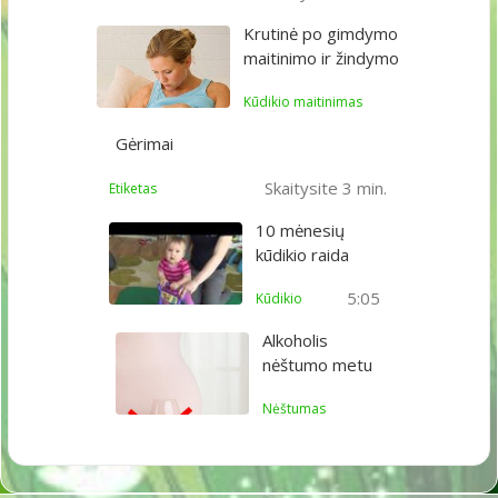
Krutinė po gimdymo
maitinimo ir žindymo
Kūdikio maitinimas
Gėrimai
Skaitysite 3 min.
Etiketas
10 mėnesių
kūdikio raida
5:05
Kūdikio
Alkoholis
nėštumo metu
Nėštumas