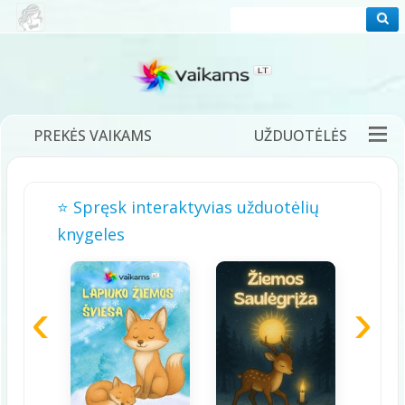
PREKĖS VAIKAMS
UŽDUOTĖLĖS
PRAMOGOS
FILMUKAI
PASAKOS
⭐ Spręsk interaktyvias užduotėlių
DĖLIONĖS
ŽAIDIMAI
DAINELĖS
knygeles
TĖVAMS