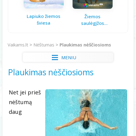
Lapiuko žiemos
Aš ga
Žiemos
šviesa
saulėgįžos
knygelė
Vaikams.lt
>
Nėštumas
>
Plaukimas nėščiosioms
MENIU
Plaukimas nėščiosioms
Net jei prieš
nėštumą
daug