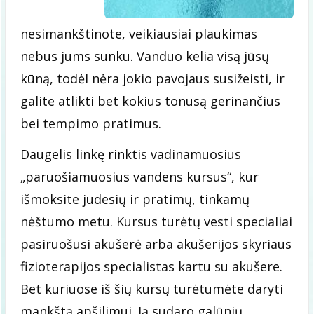
nesimankštinote, veikiausiai plaukimas
nebus jums sunku. Vanduo kelia visą jūsų
kūną, todėl nėra jokio pavojaus susižeisti, ir
galite atlikti bet kokius tonusą gerinančius
bei tempimo pratimus.
Daugelis linkę rinktis vadinamuosius
„paruošiamuosius vandens kursus“, kur
išmoksite judesių ir pratimų, tinkamų
nėštumo metu. Kursus turėtų vesti specialiai
pasiruošusi akušerė arba akušerijos skyriaus
fizioterapijos specialistas kartu su akušere.
Bet kuriuose iš šių kursų turėtumėte daryti
mankštą apšilimui. Ją sudaro galūnių