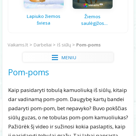
Lapiuko žiemos
Aš ga
Žiemos
šviesa
saulėgįžos
knygelė
Vaikams.lt
>
Darbeliai
>
Iš siūlų
>
Pom-poms
MENIU
Pom-poms
Kaip pasidaryti tobulą kamuoliuką iš siūlų, kitaip
dar vadinamą pom-pom. Daugybę kartų bandei
padaryti pom-pom, bet nepavyko? Buvo pokščias
siūlų guzas, o ne tobulas pom-pom kamuoliukas?
Pažiūrėk šį video ir sužinosi kokia paslaptis, kaip
jį pasidaryti tobulai gražų. Tai labai paprasta