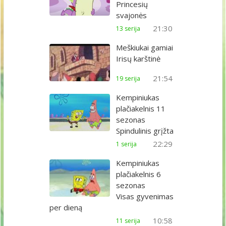
Princesių
svajonės
21:30
13 serija
Meškiukai gamiai
Irisų karštinė
21:54
19 serija
Kempiniukas
plačiakelnis 11
sezonas
Spindulinis grįžta
22:29
1 serija
Kempiniukas
plačiakelnis 6
sezonas
Visas gyvenimas
per dieną
10:58
11 serija