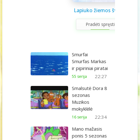
Saulės sistema vaikams
Draugystės užduotėlės
Lapiuko žiemos šviesa
Sveikuolio užduotėlės
Velykų užduotėlės
Gerumo advento
Pavasario laiškas
Aš galiu rinktis
Gyvūnai abc
Žiemos saulėgįžos
apvedžiojimo knygelė
kalendorius
vaikams
vaikams
mamai
knygelė
Pradėti spręsti
Smurfai
Smurfas Markas
ir pipiriniai piratai
22:27
55 serija
Smalsutė Dora 8
sezonas
Muzikos
mokyklėlė
22:34
16 serija
Mano mažasis
ponis 5 sezonas