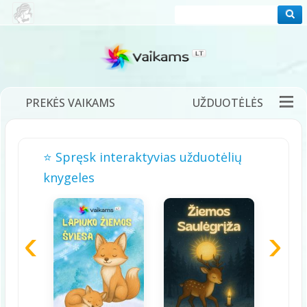
PREKĖS VAIKAMS
UŽDUOTĖLĖS
PRAMOGOS
FILMUKAI
PASAKOS
⭐ Spręsk interaktyvias užduotėlių
DĖLIONĖS
ŽAIDIMAI
DAINELĖS
knygeles
TĖVAMS