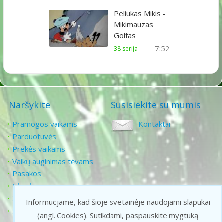
Peliukas Mikis -
Mikimauzas
Golfas
7:52
38 serija
Naršykite
Susisiekite su mumis
Pramogos vaikams
Kontaktai
Parduotuvės
Prekės vaikams
Vaikų auginimas tėvams
Pasakos
Filmukai
Žaidimai vaikams
Informuojame, kad šioje svetainėje naudojami slapukai
Senoji animacija
(angl. Cookies).
Sutikdami, paspauskite mygtuką