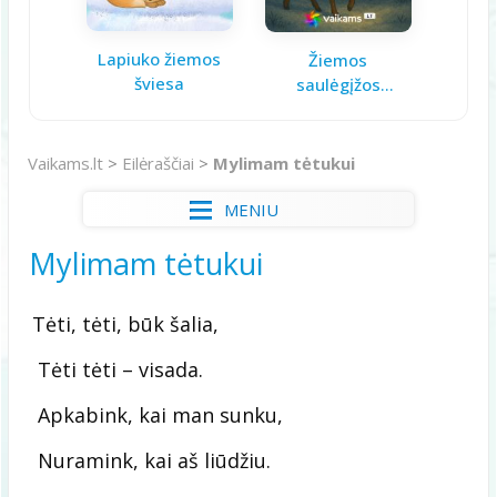
Lapiuko žiemos
Aš ga
Žiemos
šviesa
saulėgįžos
knygelė
Vaikams.lt
>
Eilėraščiai
>
Mylimam tėtukui
MENIU
Mylimam tėtukui
Tėti, tėti, būk šalia,
Tėti tėti – visada.
Apkabink, kai man sunku,
Nuramink, kai aš liūdžiu.