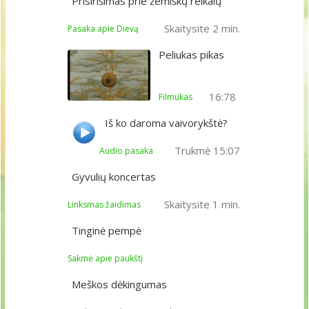
Prisirišimas prie žemiškų reikalų
Skaitysite 2 min.
Pasaka apie Dievą
Peliukas pikas
16:78
Filmukas
Iš ko daroma vaivorykštė?
Trukmė 15:07
Audio pasaka
Gyvulių koncertas
Skaitysite 1 min.
Linksmas žaidimas
Tinginė pempė
Sakmė apie paukštį
Meškos dėkingumas