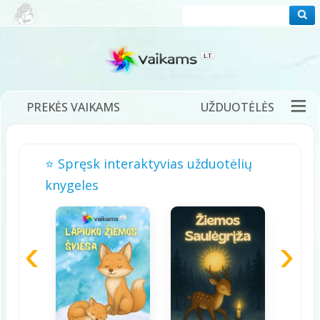
PREKĖS VAIKAMS
UŽDUOTĖLĖS
PRAMOGOS
FILMUKAI
PASAKOS
⭐ Spręsk interaktyvias užduotėlių
DĖLIONĖS
ŽAIDIMAI
DAINELĖS
knygeles
TĖVAMS