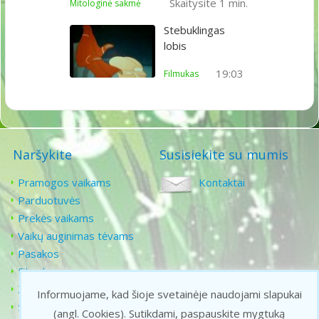
Skaitysite 1 min.
Mitologinė sakmė
Stebuklingas
lobis
19:03
Filmukas
Naršykite
Susisiekite su mumis
Pramogos vaikams
Kontaktai
Parduotuvės
Prekės vaikams
Vaikų auginimas tėvams
Pasakos
Filmukai
Žaidimai vaikams
Informuojame, kad šioje svetainėje naudojami slapukai
Senoji animacija
(angl. Cookies).
Sutikdami, paspauskite mygtuką