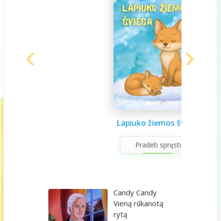
Saulės sistema vaikams
Draugystės užduotėlės
Lapiuko žiemos šviesa
Sveikuolio užduotėlės
Velykų užduotėlės
Gerumo advento
Pavasario laiškas
Aš galiu rinktis
Gyvūnai abc
Žiemos saulėgįžos
apvedžiojimo knygelė
kalendorius
vaikams
vaikams
mamai
knygelė
Pradėti spręsti
Candy Candy
Vieną rūkanotą
rytą