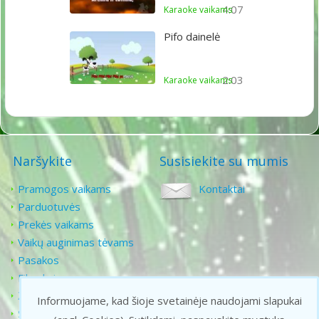
4:07
Karaoke vaikams
Pifo dainelė
2:03
Karaoke vaikams
Naršykite
Susisiekite su mumis
Pramogos vaikams
Kontaktai
Parduotuvės
Prekės vaikams
Vaikų auginimas tėvams
Pasakos
Filmukai
Žaidimai vaikams
Informuojame, kad šioje svetainėje naudojami slapukai
Senoji animacija