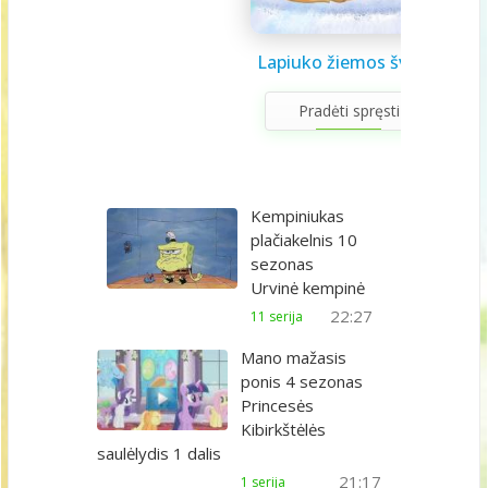
Saulės sistema vaikams
Draugystės užduotėlės
Lapiuko žiemos šviesa
Sveikuolio užduotėlės
Velykų užduotėlės
Gerumo advento
Pavasario laiškas
Aš galiu rinktis
Gyvūnai abc
Žiemos saulėgįžos
apvedžiojimo knygelė
kalendorius
vaikams
vaikams
mamai
knygelė
Pradėti spręsti
Kempiniukas
plačiakelnis 10
sezonas
Urvinė kempinė
22:27
11 serija
Mano mažasis
ponis 4 sezonas
Princesės
Kibirkštėlės
saulėlydis 1 dalis
21:17
1 serija