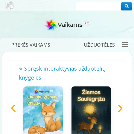
PREKĖS VAIKAMS
UŽDUOTĖLĖS
PRAMOGOS
FILMUKAI
PASAKOS
⭐ Spręsk interaktyvias užduotėlių
DĖLIONĖS
ŽAIDIMAI
DAINELĖS
knygeles
TĖVAMS