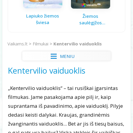
Lapiuko žiemos
Aš ga
Žiemos
šviesa
saulėgįžos
knygelė
Vaikams.lt
>
Filmukai
>
Kentervilio vaiduoklis
MENIU
Kentervilio vaiduoklis
„Kentervilio vaiduoklis“ – tai rusiškai įgarsintas
filmukas. Jame pasakojama apie pilį ir, kaip
suprantama iš pavadinimo, apie vaiduoklį. Pilyje
dedasi keisti dalykai. Kraujas, grandinėmis
žvanginantis vaiduoklis... Bet ar jis iš tiesų baisus,
o gal pats yra bailus? Viską atskleis šis vaikiškas