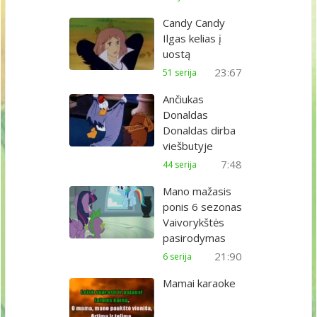
Candy Candy
Ilgas kelias į
uostą
23:67
51 serija
Ančiukas
Donaldas
Donaldas dirba
viešbutyje
7:48
44 serija
Mano mažasis
ponis 6 sezonas
Vaivorykštės
pasirodymas
21:90
6 serija
Mamai karaoke