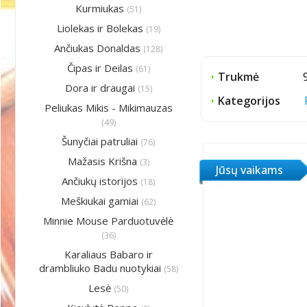
Kurmiukas
(51)
Liolekas ir Bolekas
(19)
Ančiukas Donaldas
(128)
Čipas ir Deilas
(61)
Trukmė
Dora ir draugai
(15)
Kategorijos
Peliukas Mikis - Mikimauzas
(49)
Šunyčiai patruliai
(76)
Mažasis Krišna
(3)
Jūsų vaikams
Ančiukų istorijos
(18)
Meškiukai gamiai
(62)
Minnie Mouse Parduotuvėlė
(36)
Karaliaus Babaro ir
drambliuko Badu nuotykiai
(58)
Lesė
(50)