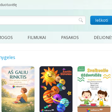
rduotuvėlę
Ieškoti
MOGOS
FILMUKAI
PASAKOS
DĖLIONĖ
nygeles