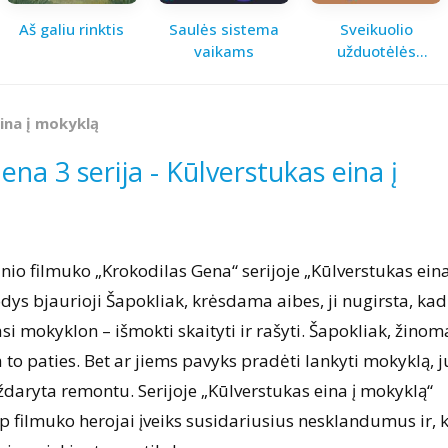
Aš galiu rinktis
Saulės sistema
Sveikuolio
vaikams
užduotėlės
vaikams
ina į mokyklą
ena 3 serija - Kūlverstukas eina į
inio filmuko „Krokodilas Gena“ serijoje „Kūlverstukas eina
dys bjaurioji Šapokliak, krėsdama aibes, ji nugirsta, kad
si mokyklon – išmokti skaityti ir rašyti. Šapokliak, žinom
 to paties. Bet ar jiems pavyks pradėti lankyti mokyklą, j
uždaryta remontu. Serijoje „Kūlverstukas eina į mokyklą“
p filmuko herojai įveiks susidariusius nesklandumus ir, 