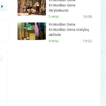
Krokodilas Gena
Skrybėliuotė
18:08
5 serija
Krokodilas Gena
Krokodilas Gena statybų
aikštelė
19:02
6 serija