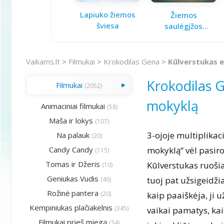
Lapiuko žiemos
Žiemos
šviesa
saulėgįžos
knygelė
Vaikams.lt
>
Filmukai
>
Krokodilas Gena
>
Kūlverstukas e
Krokodilas G
Filmukai
(2052)
mokyklą
Animaciniai filmukai
(58)
Maša ir lokys
(107)
3-ojoje multiplikac
Na palauk
(20)
Candy Candy
mokyklą“ vėl pasiro
(115)
Tomas ir Džeris
Kūlverstukas ruošia
(10)
Geniukas Vudis
tuoj pat užsigeidžia
(46)
Rožinė pantera
(20)
kaip paaiškėja, ji 
Kempiniukas plačiakelnis
(345)
vaikai pamatys, kai
Filmukai prieš miegą
(34)