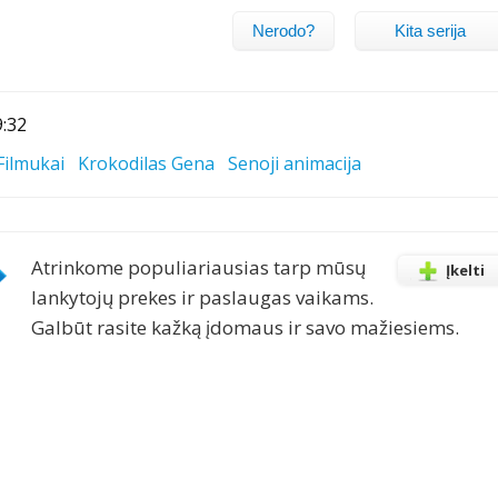
Nerodo?
Kita serija
9:32
Filmukai
Krokodilas Gena
Senoji animacija
Atrinkome populiariausias tarp mūsų
Įkelti
lankytojų prekes ir paslaugas vaikams.
Galbūt rasite kažką įdomaus ir savo mažiesiems.