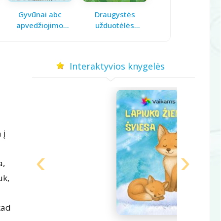
Gyvūnai abc
Draugystės
Pavasario laiškas
apvedžiojimo
užduotėlės
mamai
knygelė
vaikams
Interaktyvios knygelės
 į
a,
uk,
kad