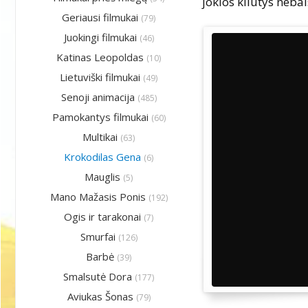
jokios kliūtys nebai
Geriausi filmukai
(79)
Juokingi filmukai
(46)
Katinas Leopoldas
(10)
Lietuviški filmukai
(49)
Senoji animacija
(485)
Pamokantys filmukai
(60)
Multikai
(63)
Krokodilas Gena
(6)
Mauglis
(5)
Mano Mažasis Ponis
(192)
Ogis ir tarakonai
(7)
Smurfai
(126)
Barbė
(39)
Smalsutė Dora
(177)
Aviukas Šonas
(79)