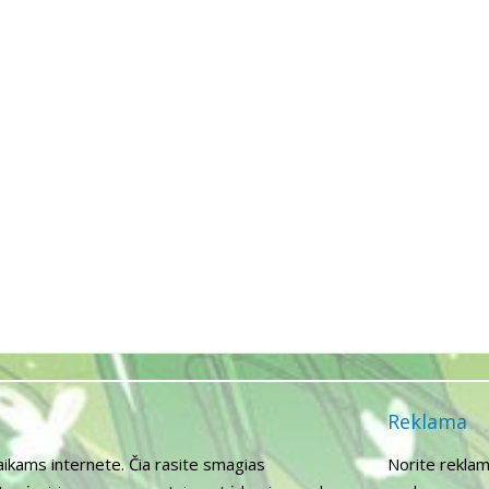
Reklama
aikams internete. Čia rasite smagias
Norite reklam