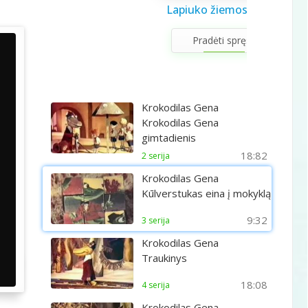
Saulės sistema vaikams
Draugystės užduotėlės
Lapiuko žiemos šviesa
Sveikuolio užduotėlės
Velykų užduotėlės
Gerumo advento
Pavasario laiškas
Aš galiu rinktis
Gyvūnai abc
Žiemos saulėgįžos
apvedžiojimo knygelė
kalendorius
vaikams
vaikams
mamai
knygelė
Pradėti spręsti
Krokodilas Gena
Krokodilas Gena
gimtadienis
18:82
2 serija
Krokodilas Gena
Kūlverstukas eina į mokyklą
9:32
3 serija
Krokodilas Gena
Traukinys
18:08
4 serija
Krokodilas Gena