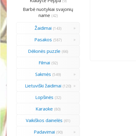
Kiaulytė Peppa
(9)
Barbė nuotykiai svajonių
name
(42)
Žaidimai
(143)
Pasakos
(587)
Dėlionės puzzle
(66)
Filmai
(92)
Sakmės
(549)
Lietuviški žaidimai
(120)
Lopšinės
(32)
Karaoke
(80)
Vaikiškos dainelės
(61)
Padavimai
(90)