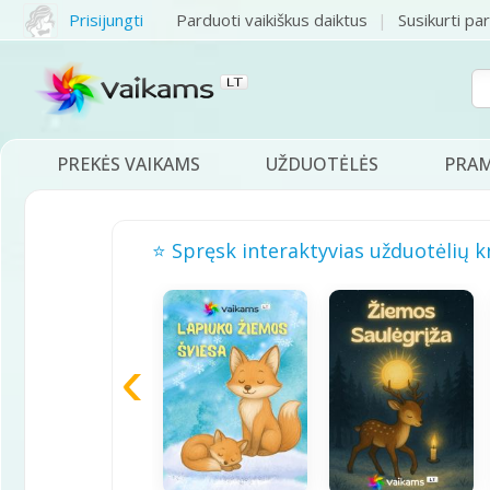
Prisijungti
Parduoti vaikiškus daiktus
Susikurti pa
PREKĖS VAIKAMS
UŽDUOTĖLĖS
PRA
⭐ Spręsk interaktyvias užduotėlių k