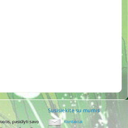
Susisiekite su mumis
uotis, pasiūlyti savo
Kontaktai