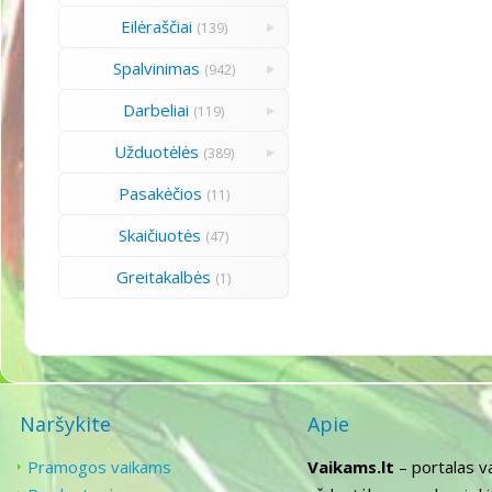
Eilėraščiai
(139)
Spalvinimas
(942)
Darbeliai
(119)
Užduotėlės
(389)
Pasakėčios
(11)
Skaičiuotės
(47)
Greitakalbės
(1)
Naršykite
Apie
Pramogos vaikams
Vaikams.lt
– portalas v