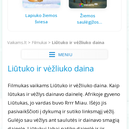
Lapiuko žiemos
Aš ga
Žiemos
šviesa
saulėgįžos
knygelė
Vaikams.lt
>
Filmukai
>
Liūtuko ir vėžliuko daina
MENIU
Liūtuko ir vėžliuko daina
Filmukas vaikams Liūtuko ir vėžliuko daina. Kaip
lūtukas ir vėžlys dainavo dainelę. Afrikoje gyveno
Liūtukas, jo vardas buvo Rrrr Miau. Išėjo jis
pasivaikščioti į dykumą ir sutiko linksmąjį vėžlį.
Gulėjo sau vėžlys ant saulutės ir dainavo smagią
dainelę. Liūtukui labai patiko dainelė ir jis