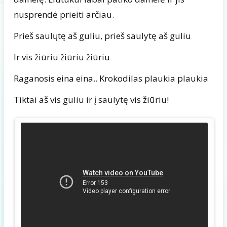
nusprendė prieiti arčiau.
Prieš saulųtę aš guliu, prieš saulytę aš guliu
Ir vis žiūriu žiūriu žiūriu
Raganosis eina eina.. Krokodilas plaukia plaukia
Tiktai aš vis guliu ir į saulytę vis žiūriu!