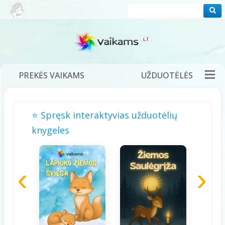
PREKĖS VAIKAMS
UŽDUOTĖLĖS
PRAMOGOS
FILMUKAI
PASAKOS
⭐ Spręsk interaktyvias užduotėlių
DĖLIONĖS
ŽAIDIMAI
DAINELĖS
knygeles
TĖVAMS