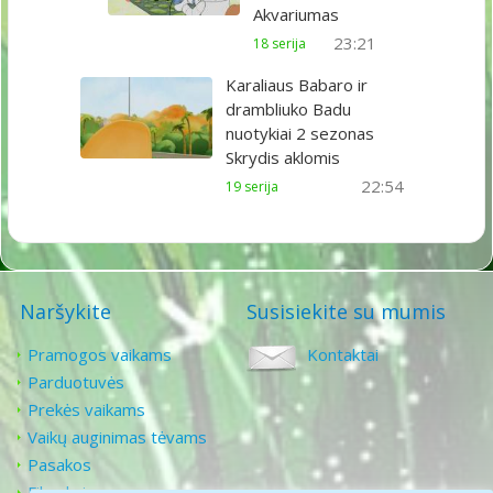
Akvariumas
23:21
18 serija
Karaliaus Babaro ir
drambliuko Badu
nuotykiai 2 sezonas
Skrydis aklomis
22:54
19 serija
Naršykite
Susisiekite su mumis
Pramogos vaikams
Kontaktai
Parduotuvės
Prekės vaikams
Vaikų auginimas tėvams
Pasakos
Filmukai