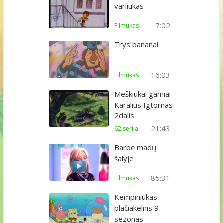
varliukas
7:02
Filmukas
Trys bananai
16:03
Filmukas
Meškiukai gamiai
Karalius Igtornas
2dalis
21:43
62 serija
Barbė madų
šalyje
85:31
Filmukas
Kempiniukas
plačiakelnis 9
sezonas