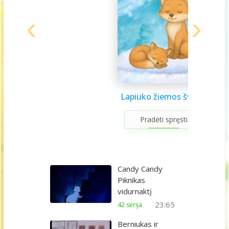
Saulės sistema vaikams
Draugystės užduotėlės
Lapiuko žiemos šviesa
Sveikuolio užduotėlės
Velykų užduotėlės
Gerumo advento
Pavasario laiškas
Aš galiu rinktis
Gyvūnai abc
Žiemos saulėgįžos
apvedžiojimo knygelė
kalendorius
vaikams
vaikams
mamai
knygelė
Pradėti spręsti
Candy Candy
Piknikas
vidurnaktį
23:65
42 serija
Berniukas ir