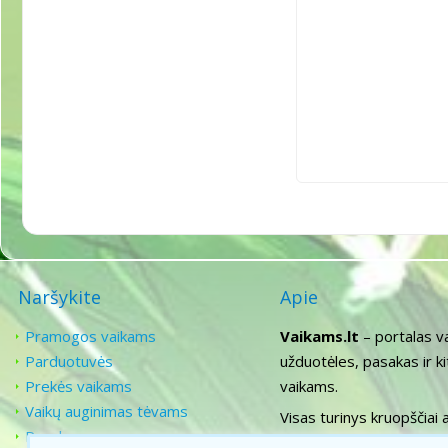
Naršykite
Apie
Pramogos vaikams
Vaikams.lt
– portalas v
Parduotuvės
užduotėles, pasakas ir k
Prekės vaikams
vaikams.
Vaikų auginimas tėvams
Visas turinys kruopščiai 
Pasakos
ugdymą, todėl siekiame už