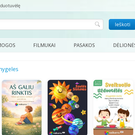
rduotuvėlę
Ieškoti
MOGOS
FILMUKAI
PASAKOS
DĖLIONĖ
nygeles