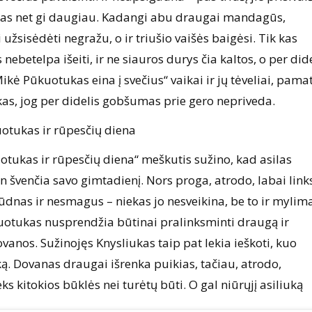
ukas net gi daugiau. Kadangi abu draugai mandagūs,
 užsisėdėti negražu, o ir triušio vaišės baigėsi. Tik kas
ebetelpa išeiti, ir ne siauros durys čia kaltos, o per did
Mikė Pūkuotukas eina į svečius“ vaikai ir jų tėveliai, pama
as, jog per didelis gobšumas prie gero nepriveda.
uotukas ir rūpesčių diena
otukas ir rūpesčių diena“ meškutis sužino, kad asilas
 švenčia savo gimtadienį. Nors proga, atrodo, labai lin
ūdnas ir nesmagus – niekas jo nesveikina, be to ir mylim
otukas nusprendžia būtinai pralinksminti draugą ir
ovanos. Sužinojęs Knysliukas taip pat lekia ieškoti, kuo
ką. Dovanas draugai išrenka puikias, tačiau, atrodo,
s kitokios būklės nei turėtų būti. O gal niūrųjį asiliuką