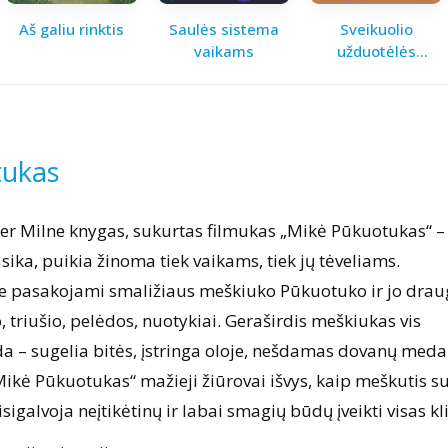
Aš galiu rinktis
Saulės sistema
Sveikuolio
vaikams
užduotėlės
vaikams
tukas
er Milne knygas, sukurtas filmukas „Mikė Pūkuotukas“ –
sika, puikia žinoma tiek vaikams, tiek jų tėveliams.
se pasakojami smaližiaus meškiuko Pūkuotuko ir jo drau
, triušio, pelėdos, nuotykiai. Geraširdis meškiukas vis
a – sugelia bitės, įstringa oloje, nešdamas dovanų medau
ikė Pūkuotukas“ mažieji žiūrovai išvys, kaip meškutis s
galvoja neįtikėtinų ir labai smagių būdų įveikti visas kli