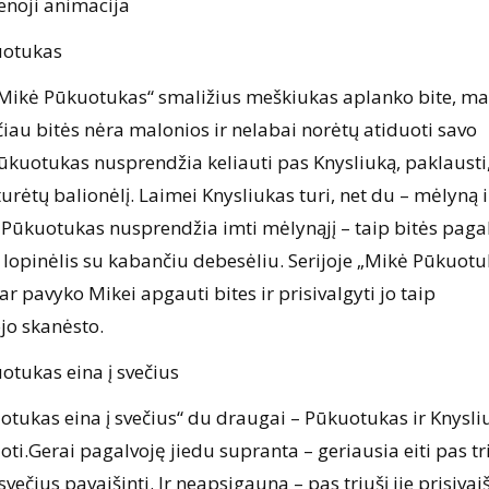
noji animacija
kuotukas
 „Mikė Pūkuotukas“ smaližius meškiukas aplanko bite, ma
iau bitės nėra malonios ir nelabai norėtų atiduoti savo
ūkuotukas nusprendžia keliauti pas Knysliuką, paklausti,
 turėtų balionėlį. Laimei Knysliukas turi, net du – mėlyną i
 Pūkuotukas nusprendžia imti mėlynąjį – taip bitės paga
 lopinėlis su kabančiu debesėliu. Serijoje „Mikė Pūkuotu
r pavyko Mikei apgauti bites ir prisivalgyti jo taip
jo skanėsto.
uotukas eina į svečius
otukas eina į svečius“ du draugai – Pūkuotukas ir Knysli
ti.Gerai pagalvoję jiedu supranta – geriausia eiti pas tri
 svečius pavaišinti. Ir neapsigauna – pas triušį jie prisivai