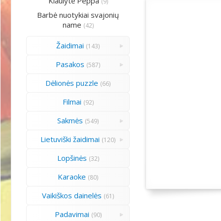
Kiaulytė Peppa
(9)
Barbė nuotykiai svajonių
name
(42)
Žaidimai
(143)
Pasakos
(587)
Dėlionės puzzle
(66)
Filmai
(92)
Sakmės
(549)
Lietuviški žaidimai
(120)
Lopšinės
(32)
Karaoke
(80)
Vaikiškos dainelės
(61)
Padavimai
(90)