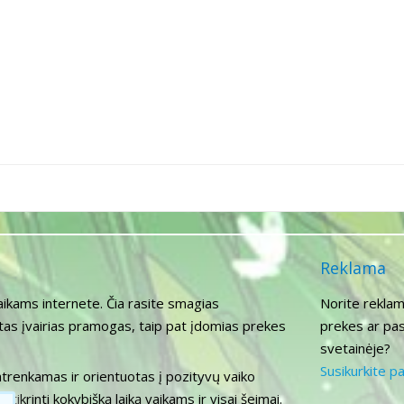
Reklama
aikams internete. Čia rasite smagias
Norite reklam
itas įvairias pramogas, taip pat įdomias prekes
prekes ar pas
svetainėje?
Susikurkite p
atrenkamas ir orientuotas į pozityvų vaiko
tikrinti kokybišką laiką vaikams ir visai šeimai.