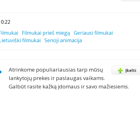
10:22
Filmukai
Filmukai prieš miegą
Geriausi filmukai
Lietuviški filmukai
Senoji animacija
Atrinkome populiariausias tarp mūsų
Įkelti
lankytojų prekes ir paslaugas vaikams.
Galbūt rasite kažką įdomaus ir savo mažiesiems.