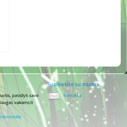
Susisiekite su mumis
uotis, pasiūlyti savo
Kontaktai
laugas vaikams.lt
arduotuvėlę