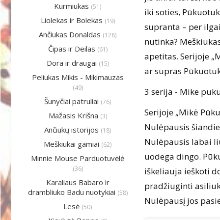
Kurmiukas
(51)
iki soties, Pūkuot
Liolekas ir Bolekas
(19)
supranta – per ilgai
Ančiukas Donaldas
(128)
nutinka? Meškiukas n
Čipas ir Deilas
(61)
apetitas. Serijoje „
Dora ir draugai
(15)
ar supras Pūkuotuk
Peliukas Mikis - Mikimauzas
(49)
3 serija - Mike puk
Šunyčiai patruliai
(76)
Serijoje „Mikė Pūku
Mažasis Krišna
(3)
Nulėpausis šiandien
Ančiukų istorijos
(18)
Nulėpausis labai li
Meškiukai gamiai
(62)
uodega dingo. Pūku
Minnie Mouse Parduotuvėlė
(36)
iškeliauja ieškoti d
Karaliaus Babaro ir
pradžiuginti asiliu
drambliuko Badu nuotykiai
(58)
Nulėpausį jos pasiek
Lesė
(50)