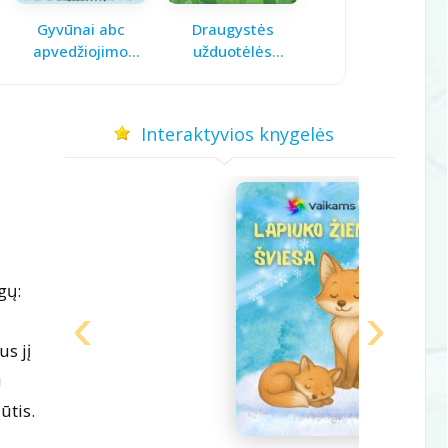
Gyvūnai abc
Draugystės
Pavasario laiškas
apvedžiojimo
užduotėlės
mamai
knygelė
vaikams
Interaktyvios knygelės
gų:
s jį
u
ūtis.