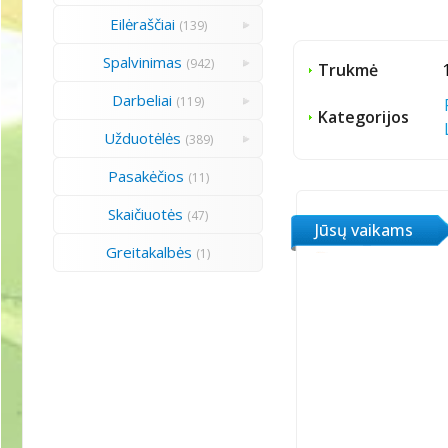
Eilėraščiai
(139)
Spalvinimas
(942)
Trukmė
Darbeliai
(119)
Kategorijos
Užduotėlės
(389)
Pasakėčios
(11)
Skaičiuotės
(47)
Jūsų vaikams
Greitakalbės
(1)