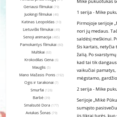
Mike pukuotukas se
Geriausi filmukai
(79)
1 serija - Mike pu
Juokingi filmukai
(46)
Katinas Leopoldas
(10)
Pirmojoje serijoje
Lietuviški filmukai
(49)
nori jų medaus. Tač
Senoji animacija
(485)
saldėsį meškinui. P
Pamokantys filmukai
(60)
šis kartais, netyčia
Multikai
(63)
žalią. Po svarstymų
Krokodilas Gena
(6)
kad tai tik dangaus
Mauglis
(5)
vaikučiai pamatys, a
Mano Mažasis Ponis
(192)
mėgstamo, gardžio
Ogis ir tarakonai
(7)
2 serija - Mike puk
Smurfai
(126)
Barbė
(39)
Serijoje „Mikė Pūku
Smalsutė Dora
(177)
sumąsto pasisvečiuo
Aviukas Šonas
(79)
jis tikrai turės, kuo