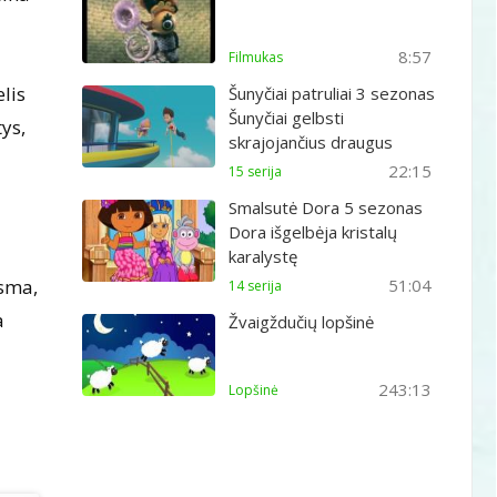
8:57
Filmukas
elis
Šunyčiai patruliai 3 sezonas
Šunyčiai gelbsti
tys,
skrajojančius draugus
22:15
15 serija
Smalsutė Dora 5 sezonas
Dora išgelbėja kristalų
karalystę
ksma,
51:04
14 serija
a
Žvaigždučių lopšinė
243:13
Lopšinė