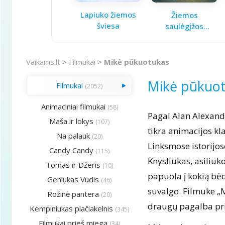
Lapiuko žiemos
Žiemos
šviesa
saulėgįžos
knygelė
Vaikams.lt
>
Filmukai
>
Mikė pūkuotukas
Mikė pūkuo
Filmukai
(2052)
Animaciniai filmukai
(58)
Pagal Alan Alexand
Maša ir lokys
(107)
tikra animacijos kla
Na palauk
(20)
Linksmose istorijo
Candy Candy
(115)
Knysliukas, asiliuko
Tomas ir Džeris
(10)
papuola į kokią bėd
Geniukas Vudis
(46)
suvalgo. Filmuke „M
Rožinė pantera
(20)
draugų pagalba prisi
Kempiniukas plačiakelnis
(345)
Filmukai prieš miegą
(34)