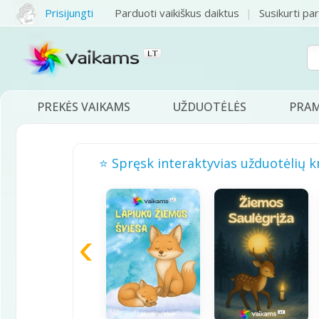
Prisijungti
Parduoti vaikiškus daiktus
Susikurti pa
PREKĖS VAIKAMS
UŽDUOTĖLĖS
PRA
⭐ Spręsk interaktyvias užduotėlių k