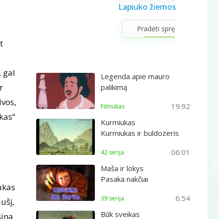
Saulės sistema vaikams
Draugystės užduotėlės
Lapiuko žiemos šviesa
Sveikuolio užduotėlės
Velykų užduotėlės
Gerumo advento
Pavasario laiškas
Aš galiu rinktis
Gyvūnai abc
Žiemos saulėgįžos
apvedžiojimo knygelė
kalendorius
vaikams
vaikams
mamai
knygelė
Pradėti spręsti
t
 gal
Legenda apie mauro
r
palikimą
lvos,
19:92
Filmukas
kas“
Kurmiukas
Kurmiukas ir buldozeris
06:01
42 serija
Maša ir lokys
Pasaka nakčiai
ukas
6:54
39 serija
ušį,
Būk sveikas
šina