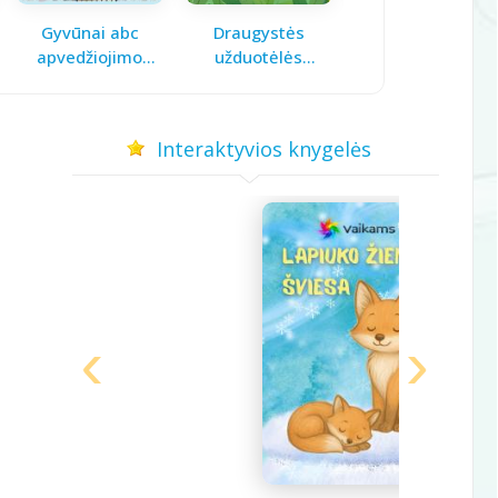
Gyvūnai abc
Draugystės
Pavasario laiškas
apvedžiojimo
užduotėlės
mamai
knygelė
vaikams
Interaktyvios knygelės