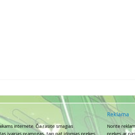
Reklama
aikams internete. Čia rasite smagias
Norite reklam
itas įvairias pramogas, taip pat įdomias prekes
prekes ar pas