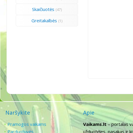
Skaičiuotės
(47)
Greitakalbės
(1)
Naršykite
Apie
Pramogos vaikams
Vaikams.lt
– portalas v
Parduotuvės
užduotėles, pasakas ir k