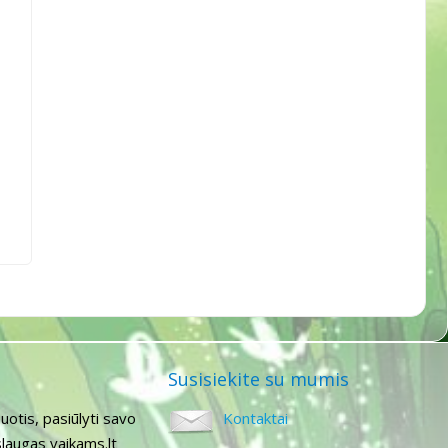
Susisiekite su mumis
uotis, pasiūlyti savo
Kontaktai
laugas vaikams.lt