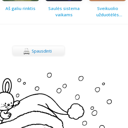
Aš galiu rinktis
Saulės sistema
Sveikuolio
vaikams
užduotėlės
vaikams
Spausdinti