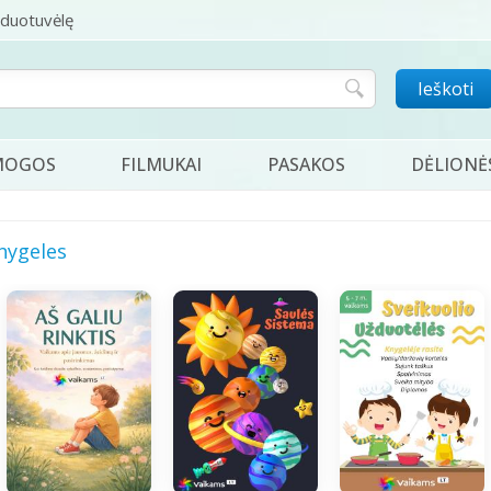
rduotuvėlę
Ieškoti
MOGOS
FILMUKAI
PASAKOS
DĖLIONĖ
nygeles