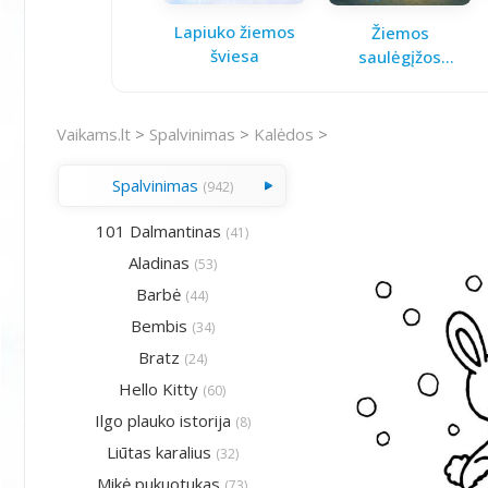
Lapiuko žiemos
Žiemos
šviesa
saulėgįžos
knygelė
Vaikams.lt
>
Spalvinimas
>
Kalėdos
>
Spalvinimas
(942)
101 Dalmantinas
(41)
Aladinas
(53)
Barbė
(44)
Bembis
(34)
Bratz
(24)
Hello Kitty
(60)
Ilgo plauko istorija
(8)
Liūtas karalius
(32)
Mikė pukuotukas
(73)