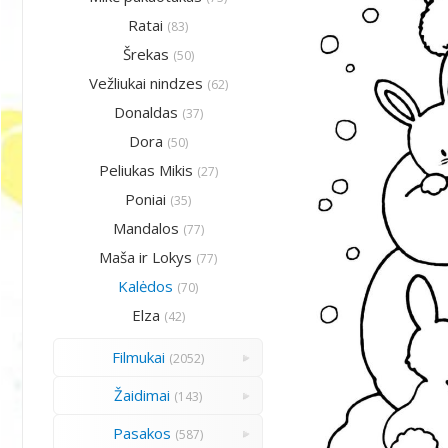
Ratai
(83)
Šrekas
(50)
Vežliukai nindzes
(62)
Donaldas
(37)
Dora
(50)
Peliukas Mikis
(27)
Poniai
(35)
Mandalos
(77)
Maša ir Lokys
(77)
Kalėdos
(70)
Elza
(42)
Filmukai
(2052)
Žaidimai
(143)
Pasakos
(587)