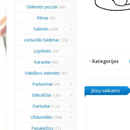
Dėlionės puzzle
(66)
Filmai
(92)
Sakmės
(549)
Lietuviški žaidimai
(120)
Lopšinės
(32)
Kategorijos
Karaoke
(80)
Vaikiškos dainelės
(61)
Padavimai
(90)
Jūsų vaikams
Eilėraščiai
(139)
Darbeliai
(119)
Užduotėlės
(389)
Pasakėčios
(11)