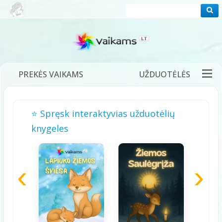
PREKĖS VAIKAMS
UŽDUOTĖLĖS
PRAMOGOS
FILMUKAI
PASAKOS
⭐ Spręsk interaktyvias užduotėlių
DĖLIONĖS
ŽAIDIMAI
DAINELĖS
knygeles
TĖVAMS