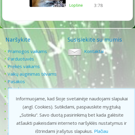
3:78
Lopšinė
Naršykite
Susisiekite su mumis
Pramogos vaikams
Kontaktai
Parduotuvės
Prekės vaikams
Vaikų auginimas tėvams
Pasakos
Filmukai
Žaidimai vaikams
Informuojame, kad šioje svetainėje naudojami slapukai
Senoji animacija
(angl. Cookies).
Sutikdami, paspauskite mygtuką
Karaoke vaikams
„Sutinku“. Savo duotą pasirinkimą bet kada galėsite
Vaikiškos dainelės
atšaukti pakeisdami interneto naršyklės nustatymus ir
Žaidimai gamtoje ir
ištrindami įrašytus slapukus.
Plačiau
lauke