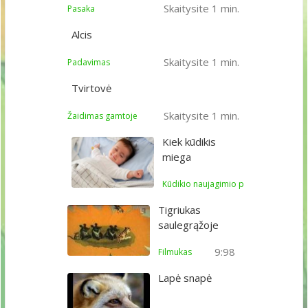
Skaitysite 1 min.
Pasaka
Alcis
Skaitysite 1 min.
Padavimas
Tvirtovė
Skaitysite 1 min.
Žaidimas gamtoje
Kiek kūdikis
miega
Kūdikio naujagimio priežiūra
Tigriukas
saulegrąžoje
9:98
Filmukas
Lapė snapė