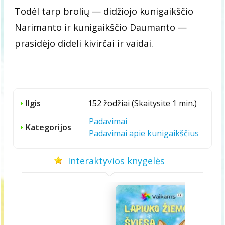
Todėl tarp brolių — didžiojo kunigaikščio
Narimanto ir kunigaikščio Daumanto —
prasidėjo dideli kivirčai ir vaidai.
Ilgis
152 žodžiai (Skaitysite 1 min.)
Padavimai
Kategorijos
Padavimai apie kunigaikščius
Interaktyvios knygelės