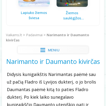
Lapiuko žiemos
Aš ga
Žiemos
šviesa
saulėgįžos
knygelė
Vaikams.lt
>
Padavimai
>
Narimanto ir Daumanto
kivirčas
MENIU
Narimanto ir Daumanto kivirčas
Didysis kunigaikštis Narimantas paėmė sau
už pačią Fladro iš Lyvijos dukterį, o jo brolis
Daumantas paėmė kitą to paties Fladro
dukterį. Po kiek laiko sunegalavo
kunigaikščio Daumanto uteniškio pati ir