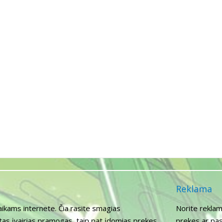
Reklama
aikams internete. Čia rasite smagias
Norite reklam
itas įvairias pramogas, taip pat įdomias prekes
prekes ar pas