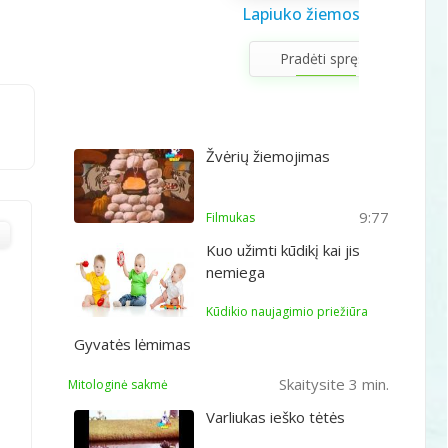
Saulės sistema vaikams
Draugystės užduotėlės
Lapiuko žiemos šviesa
Sveikuolio užduotėlės
Velykų užduotėlės
Gerumo advento
Pavasario laiškas
Aš galiu rinktis
Gyvūnai abc
Žiemos saulėgįžos
apvedžiojimo knygelė
kalendorius
vaikams
vaikams
mamai
knygelė
Pradėti spręsti
Žvėrių žiemojimas
9:77
Filmukas
Kuo užimti kūdikį kai jis
nemiega
Kūdikio naujagimio priežiūra
Gyvatės lėmimas
Skaitysite 3 min.
Mitologinė sakmė
Varliukas ieško tėtės