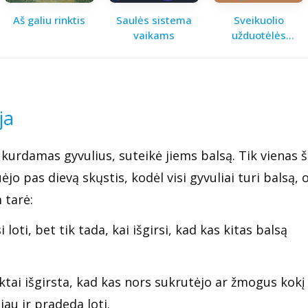
Aš galiu rinktis
Saulės sistema
Sveikuolio
vaikams
užduotėlės
vaikams
ja
, kurdamas gyvulius, suteikė jiems balsą. Tik vienas 
ėjo pas dievą skųstis, kodėl visi gyvuliai turi balsą, o
 tarė:
 loti, bet tik tada, kai išgirsi, kad kas kitas balsą
iktai išgirsta, kad kas nors sukrutėjo ar žmogus kokį
jau ir pradeda loti.