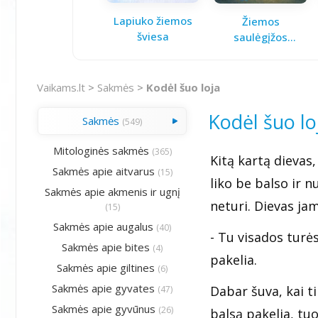
Lapiuko žiemos
Žiemos
šviesa
saulėgįžos
knygelė
Vaikams.lt
>
Sakmės
>
Kodėl šuo loja
Kodėl šuo lo
Sakmės
(549)
Mitologinės sakmės
(365)
Kitą kartą dievas
Sakmės apie aitvarus
(15)
liko be balso ir nu
Sakmės apie akmenis ir ugnį
neturi. Dievas jam
(15)
Sakmės apie augalus
(40)
- Tu visados turėsi
Sakmės apie bites
(4)
pakelia.
Sakmės apie giltines
(6)
Sakmės apie gyvates
Dabar šuva, kai t
(47)
Sakmės apie gyvūnus
(26)
balsą pakelia, tuo