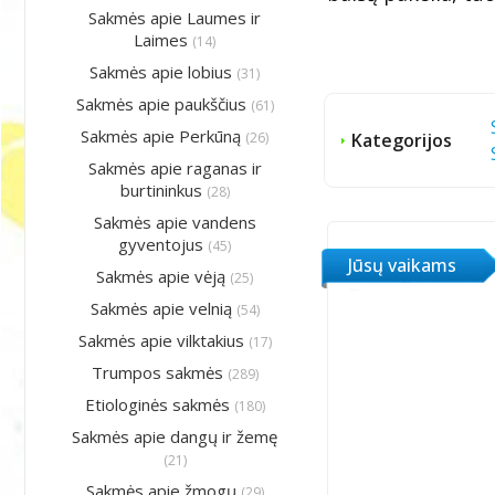
Sakmės apie Laumes ir
Laimes
(14)
Sakmės apie lobius
(31)
Sakmės apie paukščius
(61)
Sakmės apie Perkūną
(26)
Kategorijos
Sakmės apie raganas ir
burtininkus
(28)
Sakmės apie vandens
gyventojus
(45)
Jūsų vaikams
Sakmės apie vėją
(25)
Sakmės apie velnią
(54)
Sakmės apie vilktakius
(17)
Trumpos sakmės
(289)
Etiologinės sakmės
(180)
Sakmės apie dangų ir žemę
(21)
Sakmės apie žmogų
(29)