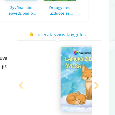
Gyvūnai abc
Draugystės
Pavasario laiškas
apvedžiojimo
užduotėlės
mamai
knygelė
vaikams
Interaktyvios knygelės
šuva
 jis