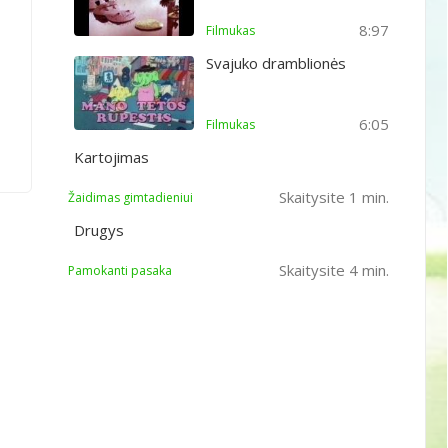
8:97
Filmukas
Svajuko dramblionės
6:05
Filmukas
Kartojimas
Skaitysite 1 min.
Žaidimas gimtadieniui
Drugys
Skaitysite 4 min.
Pamokanti pasaka