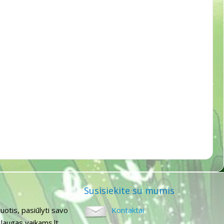
Susisiekite su mumis
uotis, pasiūlyti savo
Kontaktai
laugas vaikams.lt