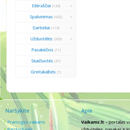
Eilėraščiai
(139)
Spalvinimas
(942)
Darbeliai
(119)
Užduotėlės
(389)
Pasakėčios
(11)
Skaičiuotės
(47)
Greitakalbės
(1)
Naršykite
Apie
Pramogos vaikams
Vaikams.lt
– portalas v
Parduotuvės
užduotėles, pasakas ir k