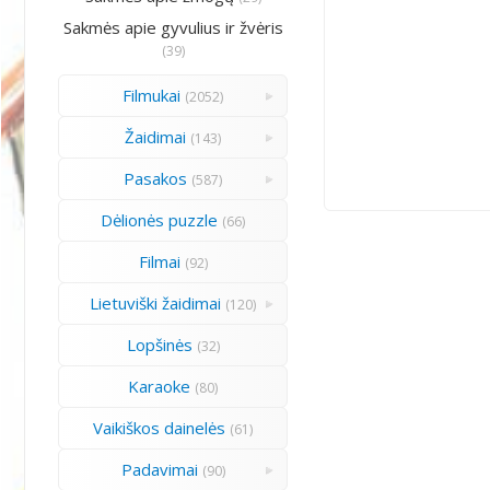
Sakmės apie gyvulius ir žvėris
(39)
Filmukai
(2052)
Žaidimai
(143)
Pasakos
(587)
Dėlionės puzzle
(66)
Filmai
(92)
Lietuviški žaidimai
(120)
Lopšinės
(32)
Karaoke
(80)
Vaikiškos dainelės
(61)
Padavimai
(90)