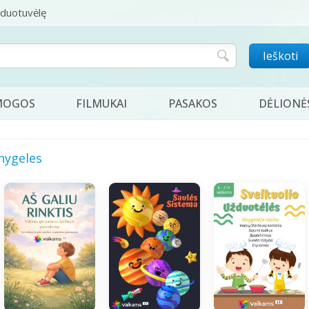
rduotuvėlę
Ieškoti
MOGOS
FILMUKAI
PASAKOS
DĖLIONĖ
nygeles