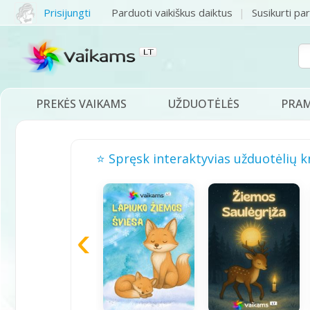
Prisijungti
Parduoti vaikiškus daiktus
Susikurti pa
PREKĖS VAIKAMS
UŽDUOTĖLĖS
PRA
⭐ Spręsk interaktyvias užduotėlių k