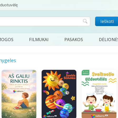
rduotuvėlę
Ieškoti
MOGOS
FILMUKAI
PASAKOS
DĖLIONĖ
nygeles