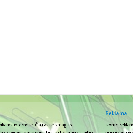
Reklama
aikams internete. Čia rasite smagias
Norite reklam
itas įvairias pramogas, taip pat įdomias prekes
prekes ar pas