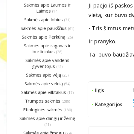
Sakmės apie Laumes ir
Ji paėjo iš paskos
Laimes
(14)
vietą, kur buvo d
Sakmės apie lobius
(31)
- Tris šimtus metų
Sakmės apie paukščius
(61)
Sakmės apie Perkūną
(26)
Ir pranyko.
Sakmės apie raganas ir
burtininkus
(28)
Tai buvo baudžiav
Sakmės apie vandens
gyventojus
(45)
Sakmės apie vėją
(25)
Sakmės apie velnią
(54)
Ilgis
Sakmės apie vilktakius
(17)
Trumpos sakmės
(289)
Kategorijos
Etiologinės sakmės
(180)
Sakmės apie dangų ir žemę
(21)
Sakmės apie žmogų
(29)