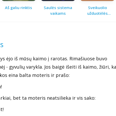
Aš galiu rinktis
Saulės sistema
Sveikuolio
vaikams
užduotėlės
vaikams
is
ys ėjo iš mūsų kaimo į rarotas. Rimašiuose buvo
ėj - gyvulių varykla. Jos baigė išeiti iš kaimo, žiūri, k
kos eina balta moteris ir prašo:
!
rkiai, bet ta moteris neatsilieka ir vis sako:
t!