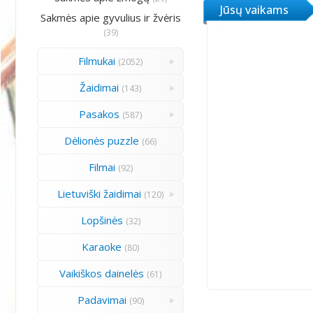
Jūsų vaikams
Sakmės apie gyvulius ir žvėris
(39)
Filmukai
(2052)
Žaidimai
(143)
Pasakos
(587)
Dėlionės puzzle
(66)
Filmai
(92)
Lietuviški žaidimai
(120)
Lopšinės
(32)
Karaoke
(80)
Vaikiškos dainelės
(61)
Padavimai
(90)