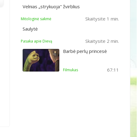
Velnias „strykuoja" žvirblius
Skaitysite 1 min.
Mitologinė sakmė
Saulytė
Skaitysite 2 min.
Pasaka apie Dievą
Barbė perlų princesė
67:11
Filmukas