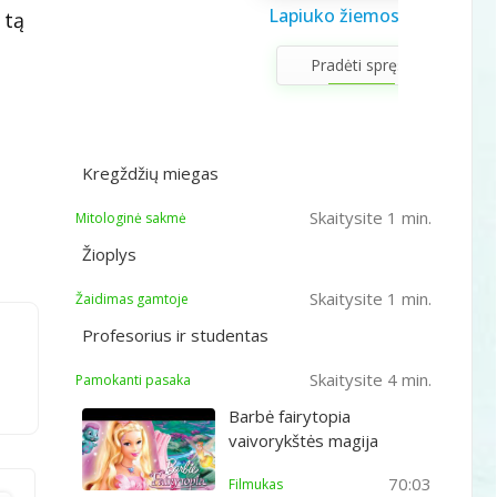
Saulės sistema vaikams
Draugystės užduotėlės
Lapiuko žiemos šviesa
Sveikuolio užduotėlės
Velykų užduotėlės
Gerumo advento
Pavasario laiškas
Aš galiu rinktis
Gyvūnai abc
Žiemos saulėgįžos
 tą
apvedžiojimo knygelė
kalendorius
vaikams
vaikams
mamai
knygelė
Pradėti spręsti
Kregždžių miegas
Skaitysite 1 min.
Mitologinė sakmė
Žioplys
Skaitysite 1 min.
Žaidimas gamtoje
Profesorius ir studentas
Skaitysite 4 min.
Pamokanti pasaka
Barbė fairytopia
vaivorykštės magija
70:03
Filmukas