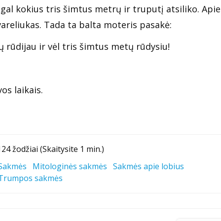
 gal kokius tris šimtus metrų ir truputį atsiliko. Apie
vareliukas. Tada ta balta moteris pasakė:
 rūdijau ir vėl tris šimtus metų rūdysiu!
os laikais.
124 žodžiai (Skaitysite 1 min.)
Sakmės
Mitologinės sakmės
Sakmės apie lobius
Trumpos sakmės