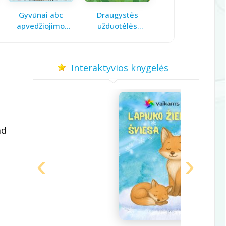
Gyvūnai abc
Draugystės
Pavasario laiškas
apvedžiojimo
užduotėlės
mamai
knygelė
vaikams
Interaktyvios knygelės
ad