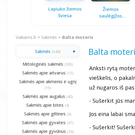
Lapiuko žiemos
Žiemos
šviesa
saulėgįžos
knygelė
Vaikams.lt
>
Sakmės
>
Balta moteris
Balta moter
Sakmės
(549)
Mitologinės sakmės
(365)
Anksti rytą moter
Sakmės apie aitvarus
(15)
vieškelis, o pakaln
Sakmės apie akmenis ir ugnį
už nugaros iš pas
(15)
Sakmės apie augalus
(40)
- Sušerkit jūs man
Sakmės apie bites
(4)
Jos eina labai sma
Sakmės apie giltines
(6)
Sakmės apie gyvates
(47)
- Sušerkit! Sušerki
Sakmės apie gyvūnus
(26)