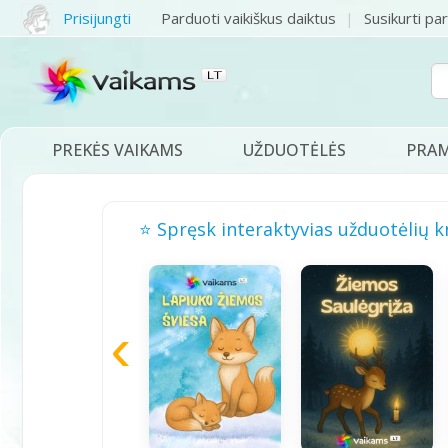
Prisijungti
Parduoti vaikiškus daiktus
Susikurti pa
PREKĖS VAIKAMS
UŽDUOTĖLĖS
PRA
⭐ Spręsk interaktyvias užduotėlių k