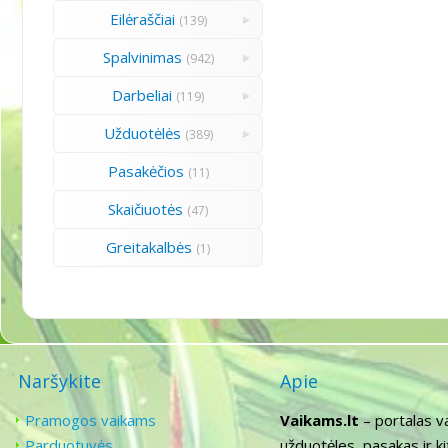
Eilėraščiai
(139)
Spalvinimas
(942)
Darbeliai
(119)
Užduotėlės
(389)
Pasakėčios
(11)
Skaičiuotės
(47)
Greitakalbės
(1)
Naršykite
Apie
Pramogos vaikams
Vaikams.lt
– portalas v
Parduotuvės
užduotėles, pasakas ir k