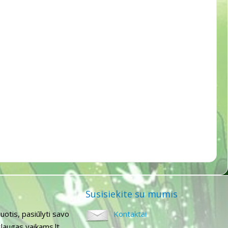
Susisiekite su mumis
uotis, pasiūlyti savo
Kontaktai
laugas vaikams.lt